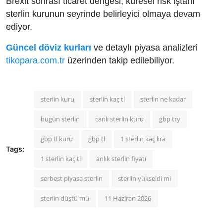
Brexit sonrası ticaret dengesi, küresel risk iştahı
sterlin kurunun seyrinde belirleyici olmaya devam
ediyor.
Güncel döviz kurları
ve detaylı piyasa analizleri
tikopara.com.tr
üzerinden takip edilebiliyor.
sterlin kuru
sterlin kaç tl
sterlin ne kadar
bugün sterlin
canlı sterlin kuru
gbp try
gbp tl kuru
gbp tl
1 sterlin kaç lira
Tags:
1 sterlin kaç tl
anlık sterlin fiyatı
serbest piyasa sterlin
sterlin yükseldi mi
sterlin düştü mü
11 Haziran 2026