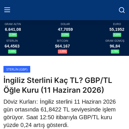
GRAM ALTIN
DOLAR
EURO
6.641,08
47,7059
55,1952
2,29%
0,15%
0,31%
Haberler
STERLİN
BITCOIN
GRAM GÜMÜŞ
64,4563
$64.167
96,84
Döviz
0,40%
-1,26%
2,79%
Altın Fiyatları
STERLIN (GBP)
İngiliz Sterlini Kaç TL? GBP/TL
Döviz Kurları
Öğle Kuru (11 Haziran 2026)
Fonlar
Döviz Kurları: İngiliz sterlini 11 Haziran 2026
Kripto Paralar
gün ortasında 61,8422 TL seviyesinde işlem
görüyor. Saat 12:50 itibarıyla GBP/TL kuru
Çeviriciler
yüzde 0,24 artış gösterdi.