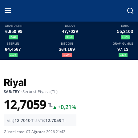
GRAM ALTIN
DOLAR
EURO
6.650,99
47,7039
55,2103
2,44%
0,15%
0,33%
Haberler
STERLİN
BITCOIN
GRAM GÜMÜŞ
64,4567
$64.169
97,13
Döviz
0,39%
-1,26%
3,10%
Altın Fiyatları
Riyal
Döviz Kurları
SAR:TRY
· Serbest Piyasa (TL)
12,7059
Fonlar
TL
▲
+0,21%
Kripto Paralar
12,7010
12,7059
TL
TL
ALIŞ
SATIŞ
Çeviriciler
Güncelleme: 07 Ağustos 2026 21:42