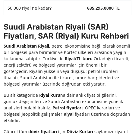
50.000 riyal ne kadar?
635.295,0000 TL
Suudi Arabistan Riyali (SAR)
Fiyatları, SAR (Riyal) Kuru Rehberi
Suudi Arabistan Riyali
, petrol ekonomisine bağlı olarak önemli
bir bölgesel para birimidir ve Körfez ülkeleri arasında yaygın
kullanıma sahiptir. Türkiye'de
Riyal/TL kuru
Ortadoğu ticareti,
enerji sektörü ve bölgesel yatırımlar için önemli bir
göstergedir. Riyalin yükselii veya düşüşü; petrol ürünleri
ithalatı, Suudi Arabistan ile ticaret, umre-hac giderleri ve
bölgesel yatırımlar üzerinde doğrudan etki yaratır.
Bu alt kategoride
Riyal kuru
na dair anlık fiyat bilgilerini,
günlük değişimleri ve Suudi Arabistan ekonomisine yönelik
analizleri bulabilirsiniz.
Petrol fiyatları
, OPEC kararları ve
bölgesel jeopolitik gelişmeler
Riyal
fiyatları üzerinde doğrudan
etkilidir.
Güncel tüm
döviz fiyatları
için
Döviz Kurları
sayfamızı ziyaret