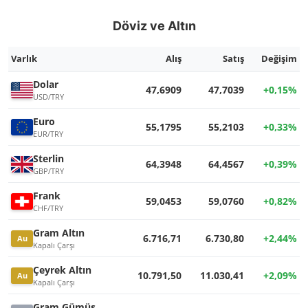
Döviz ve Altın
Varlık
Alış
Satış
Değişim
Dolar
47,6909
47,7039
+0,15%
USD/TRY
Euro
55,1795
55,2103
+0,33%
EUR/TRY
Sterlin
64,3948
64,4567
+0,39%
GBP/TRY
Frank
59,0453
59,0760
+0,82%
CHF/TRY
Gram Altın
6.716,71
6.730,80
+2,44%
Au
Kapalı Çarşı
Çeyrek Altın
10.791,50
11.030,41
+2,09%
Au
Kapalı Çarşı
Gram Gümüş