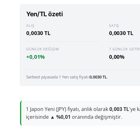
Yen/TL özeti
ALIŞ
SATIŞ
0,0030 TL
0,0030 TL
GÜNLÜK DEĞIŞIM
7 GÜNLÜK GETIR
+0,01%
0,00%
Serbest piyasada 1 Yen satış fiyatı
0,0030 TL
.
1 Japon Yeni (JPY) fiyatı, anlık olarak
0,003 TL
'ye 
içerisinde
▲ %0,01
oranında değişmiştir.