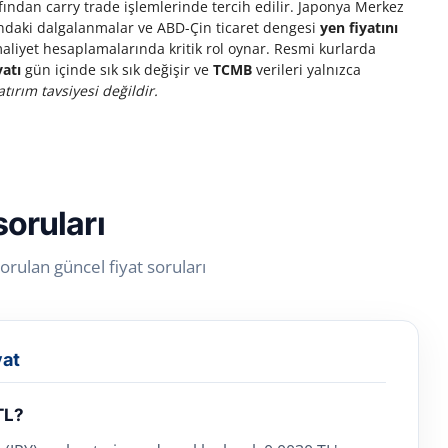
rafından carry trade işlemlerinde tercih edilir. Japonya Merkez
rındaki dalgalanmalar ve ABD-Çin ticaret dengesi
yen fiyatını
maliyet hesaplamalarında kritik rol oynar. Resmi kurlarda
yatı
gün içinde sık sık değişir ve
TCMB
verileri yalnızca
tırım tavsiyesi değildir.
soruları
rulan güncel fiyat soruları
yat
TL?