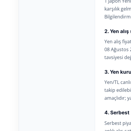
1 Japon Yeni
karşılık gel
Bilgilendirm
2. Yen alış
Yen alış fiya
08 Ağustos 2
tavsiyesi değ
3. Yen kuru
Yen/TL canlı
takip edileb
amaçlıdır; ya
4. Serbest
Serbest piya
anlık alış-sa