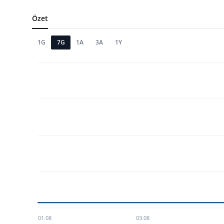
TCMB Kurları
Özet
Emtia Fiyatları
1G
7G
1A
3A
1Y
Kapalı Çarşı
Şirket Haberleri
01.08
03.08