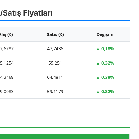
/Satış Fiyatları
Alış (₺)
Satış (₺)
Değişim
7,6787
47,7436
▲ 0,18%
5,1254
55,251
▲ 0,32%
4,3468
64,4811
▲ 0,38%
9,0083
59,1179
▲ 0,82%