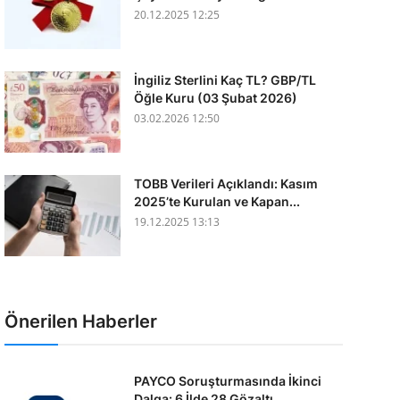
20.12.2025 12:25
İngiliz Sterlini Kaç TL? GBP/TL
Öğle Kuru (03 Şubat 2026)
03.02.2026 12:50
TOBB Verileri Açıklandı: Kasım
2025’te Kurulan ve Kapan...
19.12.2025 13:13
Önerilen Haberler
PAYCO Soruşturmasında İkinci
Dalga: 6 İlde 28 Gözaltı, ...