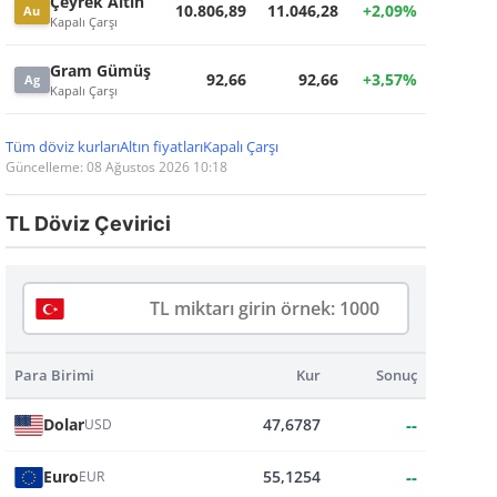
Çeyrek Altın
10.806,89
11.046,28
+2,09%
Au
Kapalı Çarşı
Gram Gümüş
92,66
92,66
+3,57%
Ag
Kapalı Çarşı
Tüm döviz kurları
Altın fiyatları
Kapalı Çarşı
Güncelleme: 08 Ağustos 2026 10:18
TL Döviz Çevirici
Para Birimi
Kur
Sonuç
Dolar
47,6787
--
USD
Euro
55,1254
--
EUR