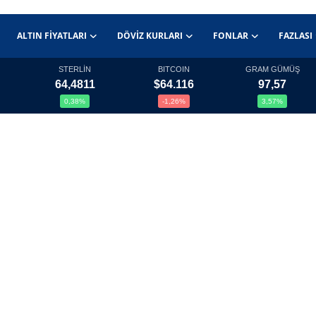
ALTIN FIYATLARI
DÖVIZ KURLARI
FONLAR
FAZLASI
STERLİN
BITCOIN
GRAM GÜMÜŞ
64,4811
$64.116
97,57
0,38%
-1,26%
3,57%