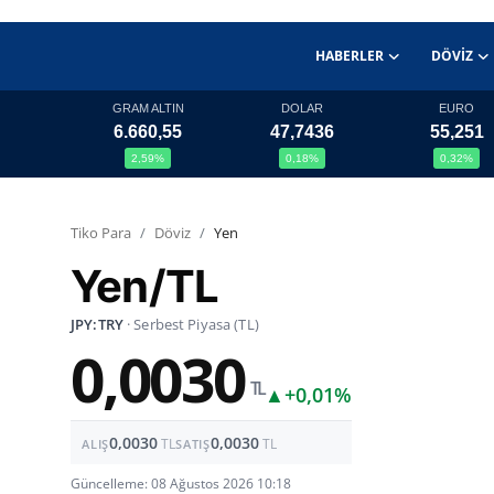
HABERLER
DÖVIZ
GRAM ALTIN
DOLAR
EURO
6.660,55
47,7436
55,251
Haberler
2,59%
0,18%
0,32%
Döviz
Tiko Para
Döviz
Yen
Altın Fiyatları
Yen/TL
Döviz Kurları
JPY:TRY
· Serbest Piyasa (TL)
0,0030
Fonlar
TL
▲
+0,01%
Kripto Paralar
0,0030
0,0030
TL
TL
ALIŞ
SATIŞ
Çeviriciler
Güncelleme: 08 Ağustos 2026 10:18