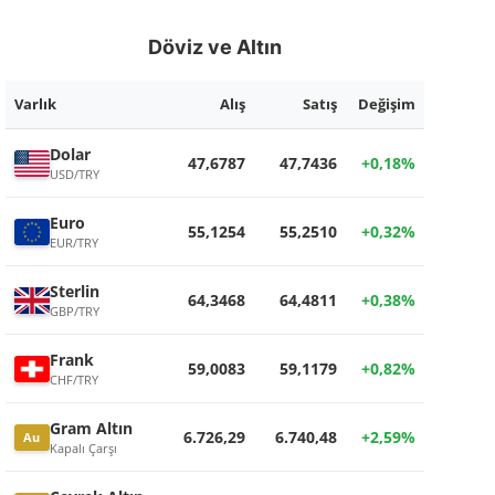
Döviz ve Altın
Varlık
Alış
Satış
Değişim
Dolar
47,6787
47,7436
+0,18%
USD/TRY
Euro
55,1254
55,2510
+0,32%
EUR/TRY
Sterlin
64,3468
64,4811
+0,38%
GBP/TRY
Frank
59,0083
59,1179
+0,82%
CHF/TRY
Gram Altın
6.726,29
6.740,48
+2,59%
Au
Kapalı Çarşı