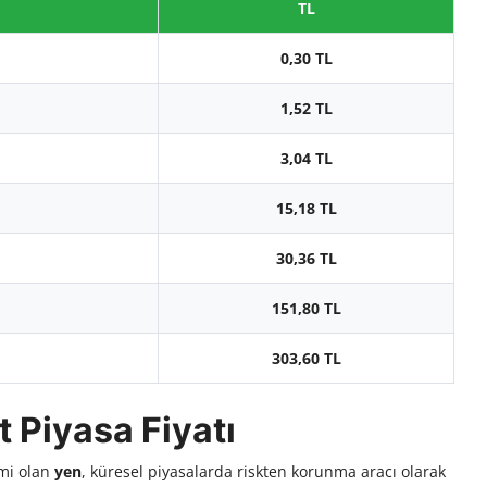
TL
0,30 TL
1,52 TL
3,04 TL
15,18 TL
30,36 TL
151,80 TL
303,60 TL
 Piyasa Fiyatı
imi olan
yen
, küresel piyasalarda riskten korunma aracı olarak