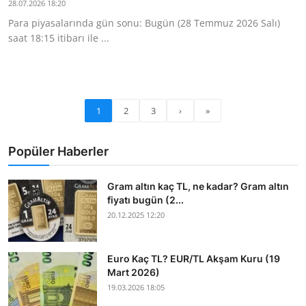
28.07.2026 18:20
Para piyasalarında gün sonu: Bugün (28 Temmuz 2026 Salı)
saat 18:15 itibarı ile ...
1
2
3
›
»
Popüler Haberler
Gram altın kaç TL, ne kadar? Gram altın
fiyatı bugün (2...
20.12.2025 12:20
Euro Kaç TL? EUR/TL Akşam Kuru (19
Mart 2026)
19.03.2026 18:05