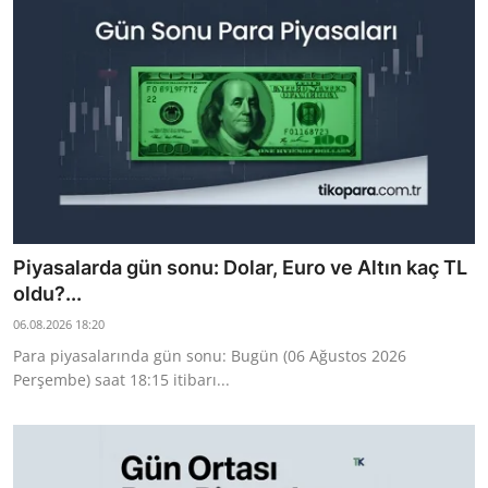
TCMB Kurları
Emtia Fiyatları
Kapalı Çarşı
Şirket Haberleri
Piyasalarda gün sonu: Dolar, Euro ve Altın kaç TL
oldu?...
06.08.2026 18:20
Para piyasalarında gün sonu: Bugün (06 Ağustos 2026
Perşembe) saat 18:15 itibarı...