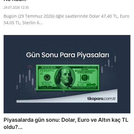
29.07.2026 12:35
Bugün (29 Temmuz 2026) öğle saatlerinde Dolar 47,40 TL, Euro
54,05 TL, Sterlin 6...
Piyasalarda gün sonu: Dolar, Euro ve Altın kaç TL
oldu?...