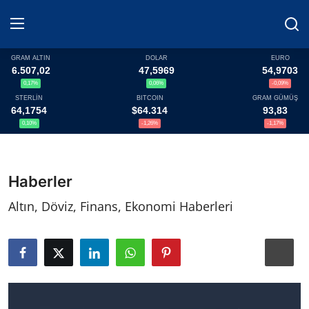
GRAM ALTIN
DOLAR
EURO
6.507,02
47,5969
54,9703
0,17%
0,06%
-0,09%
Haberler
STERLİN
BITCOIN
GRAM GÜMÜŞ
64,1754
$64.314
93,83
Döviz
0,10%
-1,26%
-1,17%
Altın Fiyatları
Haberler
Döviz Kurları
Altın, Döviz, Finans, Ekonomi Haberleri
Fonlar
Kripto Paralar
Çeviriciler