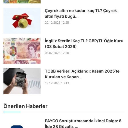
Çeyrek altın ne kadar, kaç TL? Çeyrek
altın fiyatı bugü...
20.12.2025 12:25
İngiliz Sterlini Kaç TL? GBP/TL Öğle Kuru
(03 Şubat 2026)
03.02.2026 12:50
TOBB Verileri Açıklandı: Kasım 2025’te
Kurulan ve Kapan...
19.12.2025 13:13
Önerilen Haberler
PAYCO Soruşturmasında İkinci Dalga: 6
İlde 28 Gözaltı, ...