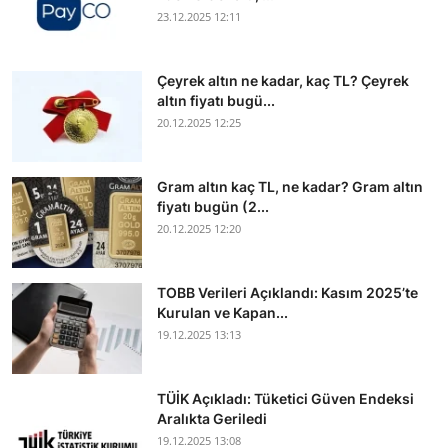
23.12.2025 12:11
Çeyrek altın ne kadar, kaç TL? Çeyrek
altın fiyatı bugü...
20.12.2025 12:25
Gram altın kaç TL, ne kadar? Gram altın
fiyatı bugün (2...
20.12.2025 12:20
TOBB Verileri Açıklandı: Kasım 2025’te
Kurulan ve Kapan...
19.12.2025 13:13
TÜİK Açıkladı: Tüketici Güven Endeksi
Aralıkta Geriledi
19.12.2025 13:08