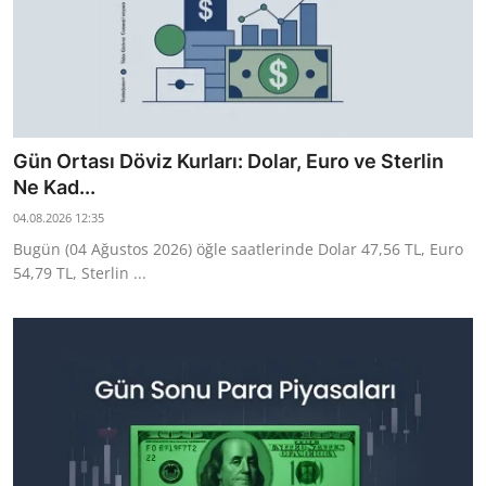
Gün Ortası Döviz Kurları: Dolar, Euro ve Sterlin
Ne Kad...
04.08.2026 12:35
Bugün (04 Ağustos 2026) öğle saatlerinde Dolar 47,56 TL, Euro
54,79 TL, Sterlin ...