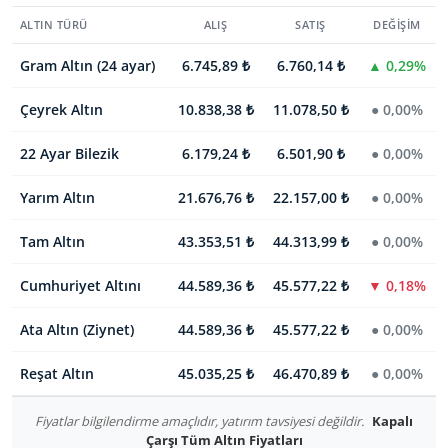
ALTIN TÜRÜ
ALIŞ
SATIŞ
DEĞIŞIM
Gram Altın (24 ayar)
6.745,89 ₺
6.760,14 ₺
▲ 0,29%
Çeyrek Altın
10.838,38 ₺
11.078,50 ₺
● 0,00%
22 Ayar Bilezik
6.179,24 ₺
6.501,90 ₺
● 0,00%
Yarım Altın
21.676,76 ₺
22.157,00 ₺
● 0,00%
Tam Altın
43.353,51 ₺
44.313,99 ₺
● 0,00%
Cumhuriyet Altını
44.589,36 ₺
45.577,22 ₺
▼ 0,18%
Ata Altın (Ziynet)
44.589,36 ₺
45.577,22 ₺
● 0,00%
Reşat Altın
45.035,25 ₺
46.470,89 ₺
● 0,00%
Fiyatlar bilgilendirme amaçlıdır, yatırım tavsiyesi değildir.
Kapalı
Çarşı Tüm Altın Fiyatları