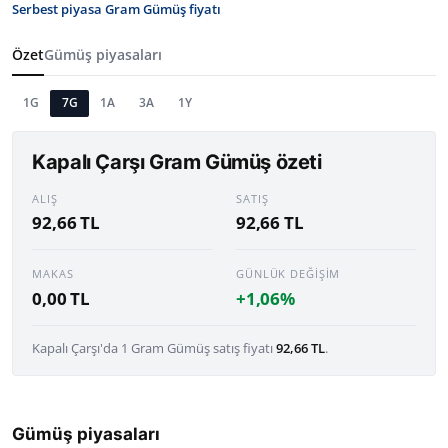
Serbest piyasa Gram Gümüş fiyatı
TCMB Kurları
Özet
Gümüş piyasaları
Emtia Fiyatları
1G
7G
1A
3A
1Y
Kapalı Çarşı
Kapalı Çarşı Gram Gümüş özeti
Şirket Haberleri
ALIŞ
SATIŞ
92,66 TL
92,66 TL
MAKAS
GÜNLÜK DEĞIŞIM
0,00 TL
+1,06%
Kapalı Çarşı'da 1 Gram Gümüş satış fiyatı
92,66 TL
.
Gümüş piyasaları