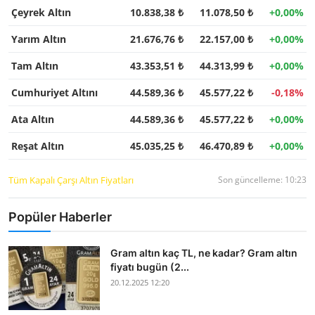
Çeyrek Altın
10.838,38 ₺
11.078,50 ₺
+0,00%
Yarım Altın
21.676,76 ₺
22.157,00 ₺
+0,00%
Tam Altın
43.353,51 ₺
44.313,99 ₺
+0,00%
Cumhuriyet Altını
44.589,36 ₺
45.577,22 ₺
-0,18%
Ata Altın
44.589,36 ₺
45.577,22 ₺
+0,00%
Reşat Altın
45.035,25 ₺
46.470,89 ₺
+0,00%
Tüm Kapalı Çarşı Altın Fiyatları
Son güncelleme: 10:23
Popüler Haberler
Gram altın kaç TL, ne kadar? Gram altın
fiyatı bugün (2...
20.12.2025 12:20