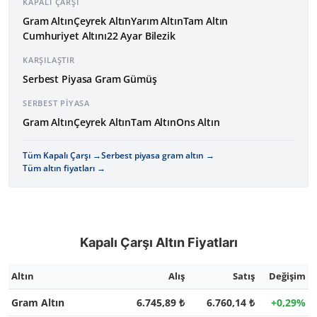
KAPALI ÇARŞI
Gram Altın
Çeyrek Altın
Yarım Altın
Tam Altın
Cumhuriyet Altını
22 Ayar Bilezik
KARŞILAŞTIR
Serbest Piyasa Gram Gümüş
SERBEST PIYASA
Gram Altın
Çeyrek Altın
Tam Altın
Ons Altın
Tüm Kapalı Çarşı
Serbest piyasa gram altın
Tüm altın fiyatları
Kapalı Çarşı Altın Fiyatları
Altın
Alış
Satış
Değişim
Gram Altın
6.745,89 ₺
6.760,14 ₺
+0,29%