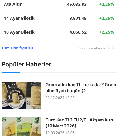
Ata Altın
45.083,83
+2,25%
14 Ayar Bilezik
3.801,45
+2,25%
18 Ayar Bilezik
4.868,52
+2,25%
Tüm altın fiyatları
Son güncelleme: 16:03
Popüler Haberler
Gram altın kaç TL, ne kadar? Gram
altın fiyatı bugün (2...
20.12.2025 12:20
Euro Kaç TL? EUR/TL Akşam Kuru
(19 Mart 2026)
19.03.2026 18:05