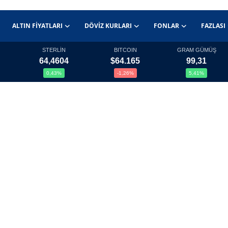
ALTIN FIYATLARI
DÖVIZ KURLARI
FONLAR
FAZLASI
STERLİN
BITCOIN
GRAM GÜMÜŞ
64,4604
$64.165
99,31
0,43%
-1,26%
5,41%