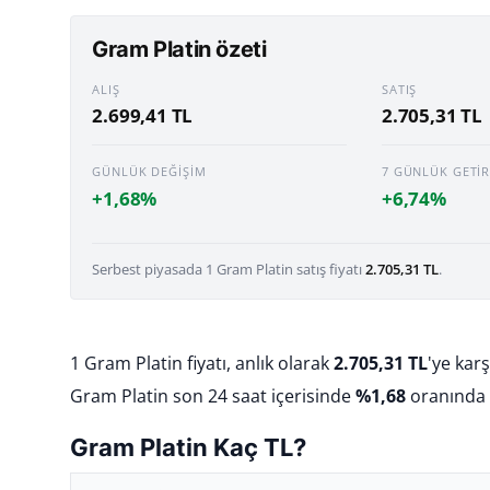
Gram Platin özeti
ALIŞ
SATIŞ
2.699,41 TL
2.705,31 TL
GÜNLÜK DEĞIŞIM
7 GÜNLÜK GETIR
+1,68%
+6,74%
Serbest piyasada 1 Gram Platin satış fiyatı
2.705,31 TL
.
1 Gram Platin fiyatı, anlık olarak
2.705,31 TL
'ye karş
Gram Platin son 24 saat içerisinde
%1,68
oranında 
Gram Platin Kaç TL?