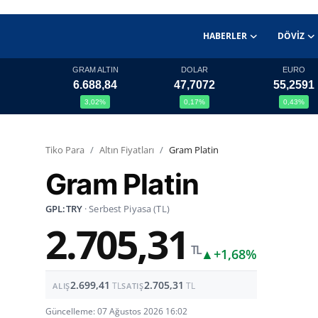
HABERLER
DÖVIZ
GRAM ALTIN
DOLAR
EURO
6.688,84
47,7072
55,2591
Haberler
3,02%
0,17%
0,43%
Döviz
Tiko Para
Altın Fiyatları
Gram Platin
Altın Fiyatları
Gram Platin
Döviz Kurları
GPL:TRY
· Serbest Piyasa (TL)
2.705,31
Fonlar
TL
▲
+1,68%
Kripto Paralar
2.699,41
2.705,31
TL
TL
ALIŞ
SATIŞ
Çeviriciler
Güncelleme: 07 Ağustos 2026 16:02