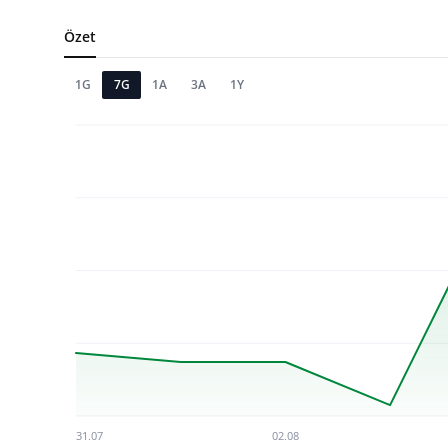
TCMB Kurları
Özet
Emtia Fiyatları
1G
7G
1A
3A
1Y
Kapalı Çarşı
Şirket Haberleri
31.07
02.08