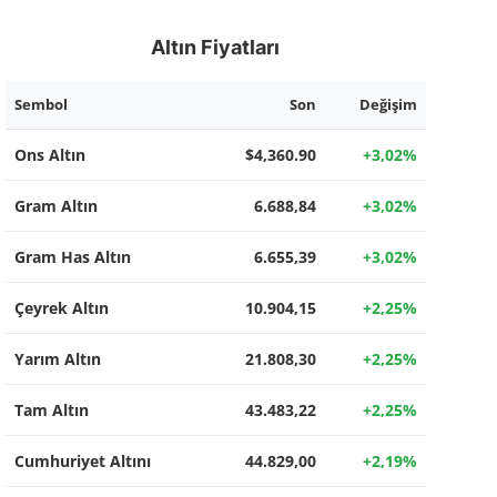
Altın Fiyatları
Sembol
Son
Değişim
Ons Altın
$4,360.90
+3,02%
Gram Altın
6.688,84
+3,02%
Gram Has Altın
6.655,39
+3,02%
Çeyrek Altın
10.904,15
+2,25%
Yarım Altın
21.808,30
+2,25%
Tam Altın
43.483,22
+2,25%
Cumhuriyet Altını
44.829,00
+2,19%