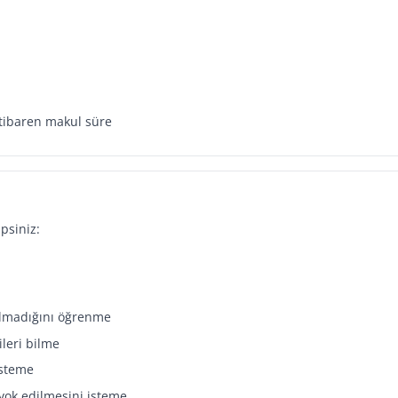
tibaren makul süre
psiniz:
ılmadığını öğrenme
ileri bilme
isteme
yok edilmesini isteme