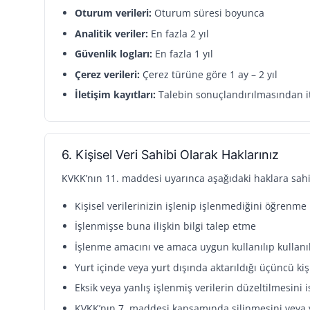
Oturum verileri:
Oturum süresi boyunca
Analitik veriler:
En fazla 2 yıl
Güvenlik logları:
En fazla 1 yıl
Çerez verileri:
Çerez türüne göre 1 ay – 2 yıl
İletişim kayıtları:
Talebin sonuçlandırılmasından i
6. Kişisel Veri Sahibi Olarak Haklarınız
KVKK’nın 11. maddesi uyarınca aşağıdaki haklara sahi
Kişisel verilerinizin işlenip işlenmediğini öğrenme
İşlenmişse buna ilişkin bilgi talep etme
İşlenme amacını ve amaca uygun kullanılıp kullan
Yurt içinde veya yurt dışında aktarıldığı üçüncü kiş
Eksik veya yanlış işlenmiş verilerin düzeltilmesini 
KVKK’nın 7. maddesi kapsamında silinmesini veya 