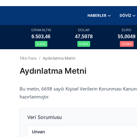
HABERLER
DÖVIZ
GRAM ALTIN
DOLAR
EURO
6.503,46
47,5978
55,0049
Haberler
0,11%
0,05%
-0,05%
Döviz
Tiko Para
Aydınlatma Metni
Aydınlatma Metni
Altın Fiyatları
Döviz Kurları
Bu metin, 6698 sayılı Kişisel Verilerin Korunması Kan
hazırlanmıştır.
Fonlar
Kripto Paralar
Veri Sorumlusu
Çeviriciler
Unvan