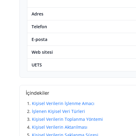
TCMB Kurları
Adres
Emtia Fiyatları
Telefon
Kapalı Çarşı
E-posta
Şirket Haberleri
Web sitesi
UETS
İçindekiler
Kişisel Verilerin İşlenme Amacı
İşlenen Kişisel Veri Türleri
Kişisel Verilerin Toplanma Yöntemi
Kişisel Verilerin Aktarılması
Kişisel Verilerin Saklanma Süresi