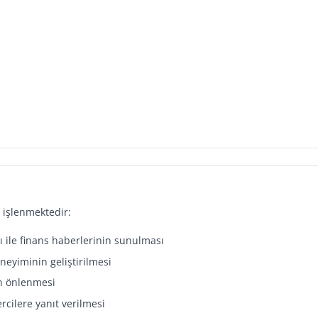
a işlenmektedir:
rı ile finans haberlerinin sunulması
eneyiminin geliştirilmesi
in önlenmesi
ilere yanıt verilmesi