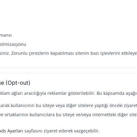
ormansı
optimizasyonu
siniz. Zorunlu çerezlerin kapatılması sitenin bazı işlevlerini etkileyeb
me (Opt-out)
am ağları aracılığıyla reklamlar gösterilebilir. Bu kapsamda aşağıd
narak kullanıcının bu siteye veya diğer sitelere yaptığı önceki ziyare
e ortaklarının kullanıcılara bu siteye ve/veya internetteki diğer sit
Ads Ayarları
sayfasını ziyaret ederek vazgeçebilir.