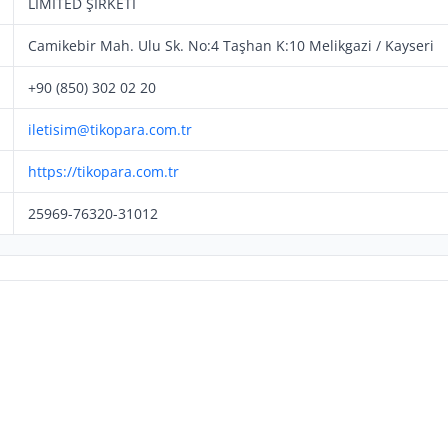
LİMİTED ŞİRKETİ
Camikebir Mah. Ulu Sk. No:4 Taşhan K:10 Melikgazi / Kayseri
+90 (850) 302 02 20
iletisim@tikopara.com.tr
https://tikopara.com.tr
25969-76320-31012