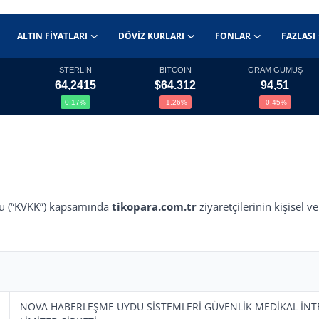
ALTIN FIYATLARI
DÖVIZ KURLARI
FONLAR
FAZLASI
STERLİN
BITCOIN
GRAM GÜMÜŞ
64,2415
$64.312
94,51
0,17%
-1,26%
-0,45%
unu (“KVKK”) kapsamında
tikopara.com.tr
ziyaretçilerinin kişisel v
NOVA HABERLEŞME UYDU SİSTEMLERİ GÜVENLİK MEDİKAL İNTE