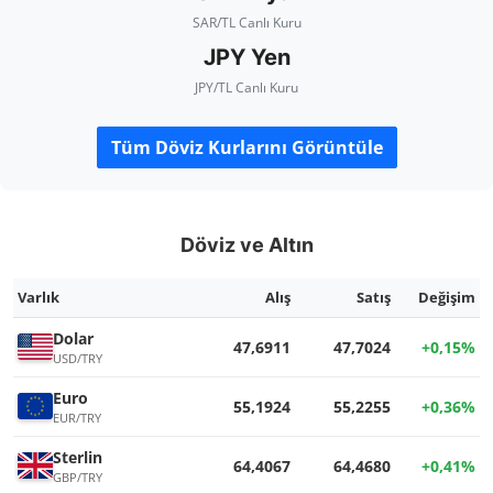
SAR/TL Canlı Kuru
JPY Yen
JPY/TL Canlı Kuru
Tüm Döviz Kurlarını Görüntüle
Döviz ve Altın
Varlık
Alış
Satış
Değişim
Dolar
47,6911
47,7024
+0,15%
USD/TRY
Euro
55,1924
55,2255
+0,36%
EUR/TRY
Sterlin
64,4067
64,4680
+0,41%
GBP/TRY