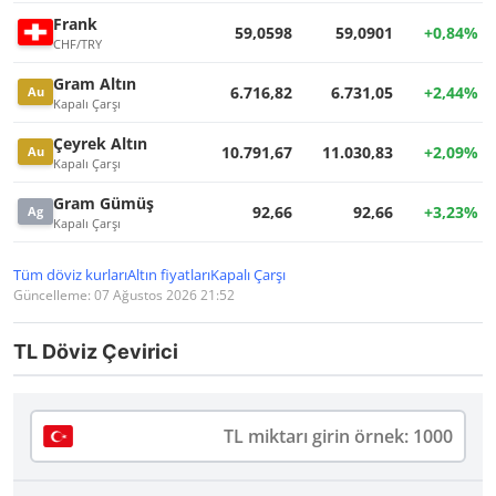
Frank
59,0598
59,0901
+0,84%
CHF/TRY
Gram Altın
6.716,82
6.731,05
+2,44%
Au
Kapalı Çarşı
Çeyrek Altın
10.791,67
11.030,83
+2,09%
Au
Kapalı Çarşı
Gram Gümüş
92,66
92,66
+3,23%
Ag
Kapalı Çarşı
Tüm döviz kurları
Altın fiyatları
Kapalı Çarşı
Güncelleme: 07 Ağustos 2026 21:52
TL Döviz Çevirici