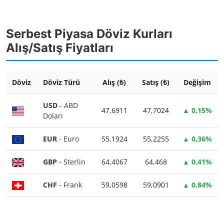
Serbest Piyasa Döviz Kurları
Alış/Satış Fiyatları
Döviz
Döviz Türü
Alış (₺)
Satış (₺)
Değişim
USD
- ABD
47,6911
47,7024
▲ 0,15%
Doları
EUR
- Euro
55,1924
55,2255
▲ 0,36%
GBP
- Sterlin
64,4067
64,468
▲ 0,41%
CHF
- Frank
59,0598
59,0901
▲ 0,84%