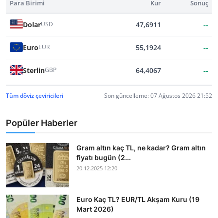
Para Birimi
Kur
Sonuç
Dolar
47,6911
--
USD
Euro
55,1924
--
EUR
Sterlin
64,4067
--
GBP
Tüm döviz çeviricileri
Son güncelleme: 07 Ağustos 2026 21:52
Popüler Haberler
Gram altın kaç TL, ne kadar? Gram altın
fiyatı bugün (2...
20.12.2025 12:20
Euro Kaç TL? EUR/TL Akşam Kuru (19
Mart 2026)