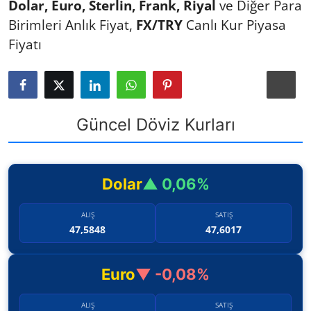
Dolar, Euro, Sterlin, Frank, Riyal
ve Diğer Para
TCMB Kurları
Birimleri Anlık Fiyat,
FX/TRY
Canlı Kur Piyasa
Fiyatı
Emtia Fiyatları
Kapalı Çarşı
Şirket Haberleri
Güncel Döviz Kurları
Dolar
▲ 0,06%
ALIŞ
SATIŞ
47,5848
47,6017
Euro
▼ -0,08%
ALIŞ
SATIŞ