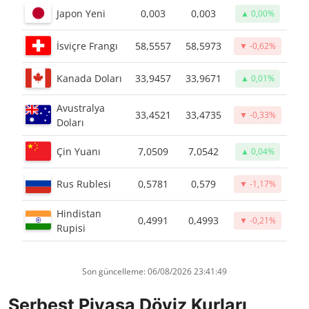
Japon Yeni
0,003
0,003
▲ 0,00%
İsviçre Frangı
58,5557
58,5973
▼ -0,62%
Kanada Doları
33,9457
33,9671
▲ 0,01%
Avustralya
33,4521
33,4735
▼ -0,33%
Doları
Çin Yuanı
7,0509
7,0542
▲ 0,04%
Rus Rublesi
0,5781
0,579
▼ -1,17%
Hindistan
0,4991
0,4993
▼ -0,21%
Rupisi
Son güncelleme: 06/08/2026 23:41:49
Serbest Piyasa Döviz Kurları