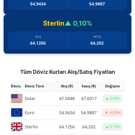
54,9434
54,9887
Sterlin
▲ 0,10%
ALIŞ
SATIŞ
64,1256
64,202
Tüm Döviz Kurları Alış/Satış Fiyatları
Döviz
Döviz Türü
Alış (₺)
Satış (₺)
Değişim
Dolar
47,5848
47,6017
▲ 0,06%
Euro
54,9434
54,9887
▼ -0,08%
Sterlin
64,1256
64,202
▲ 0,10%