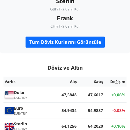
Sterlin
GBP/TRY Canlı Kur
Frank
CHF/TRY Canlı Kur
Tüm Döviz Kurlarını Görüntüle
Döviz ve Altın
Varlık
Alış
Satış
Değişim
Dolar
47,5848
47,6017
+0,06%
USD/TRY
Euro
54,9434
54,9887
-0,08%
EUR/TRY
Sterlin
64,1256
64,2020
+0,10%
GBP/TRY