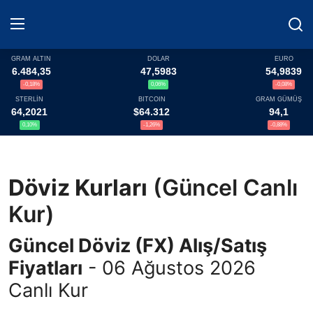
GRAM ALTIN
DOLAR
EURO
6.484,35
47,5983
54,9839
-0,18%
0,06%
-0,08%
Haberler
STERLİN
BITCOIN
GRAM GÜMÜŞ
64,2021
$64.312
94,1
Döviz
0,10%
-1,26%
-0,88%
Altın Fiyatları
Döviz Kurları
(Güncel Canlı
Döviz Kurları
Kur)
Fonlar
Güncel Döviz (FX) Alış/Satış
Kripto Paralar
Fiyatları
- 06 Ağustos 2026
Canlı Kur
Çeviriciler