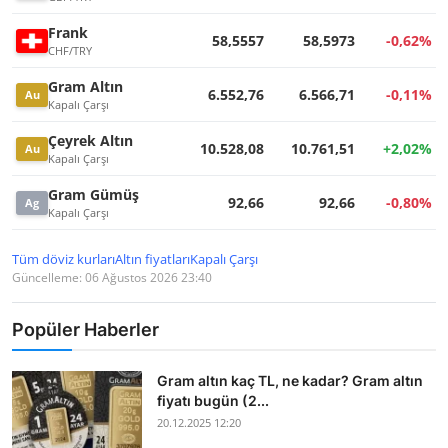
Frank
58,5557
58,5973
-0,62%
CHF/TRY
Gram Altın
6.552,76
6.566,71
-0,11%
Au
Kapalı Çarşı
Çeyrek Altın
10.528,08
10.761,51
+2,02%
Au
Kapalı Çarşı
Gram Gümüş
92,66
92,66
-0,80%
Ag
Kapalı Çarşı
Tüm döviz kurları
Altın fiyatları
Kapalı Çarşı
Güncelleme: 06 Ağustos 2026 23:40
Popüler Haberler
Gram altın kaç TL, ne kadar? Gram altın
fiyatı bugün (2...
20.12.2025 12:20