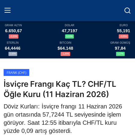
GRAM ALTIN
DOLAR
EURO
6.650,67
47,7197
55,191
-0,15%
0,01%
-0,05%
Haberler
STERLİN
BITCOIN
GRAM GÜMÜŞ
64,4446
$64.148
97,84
Döviz
0,00%
-1,26%
0,27%
Altın Fiyatları
FRANK (CHF)
İsviçre Frangı Kaç TL? CHF/TL
Döviz Kurları
Öğle Kuru (11 Haziran 2026)
Fonlar
Döviz Kurları: İsviçre frangı 11 Haziran 2026
Kripto Paralar
gün ortasında 57,7244 TL seviyesinde işlem
görüyor. Saat 12:55 itibarıyla CHF/TL kuru
Çeviriciler
yüzde 0,09 artış gösterdi.