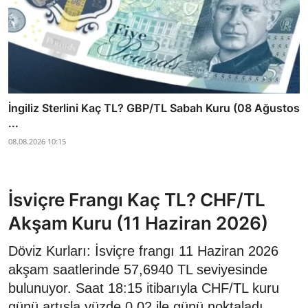
İngiliz Sterlini Kaç TL? GBP/TL Sabah Kuru (08 Ağustos
...
08.08.2026 10:15
İsviçre Frangı Kaç TL? CHF/TL
Akşam Kuru (11 Haziran 2026)
Döviz Kurları: İsviçre frangı 11 Haziran 2026
akşam saatlerinde 57,6940 TL seviyesinde
bulunuyor. Saat 18:15 itibarıyla CHF/TL kuru
günü artışla yüzde 0,02 ile günü noktaladı.