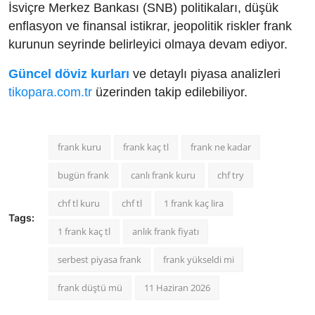
İsviçre Merkez Bankası (SNB) politikaları, düşük
enflasyon ve finansal istikrar, jeopolitik riskler frank
kurunun seyrinde belirleyici olmaya devam ediyor.
Güncel döviz kurları
ve detaylı piyasa analizleri
tikopara.com.tr
üzerinden takip edilebiliyor.
frank kuru
frank kaç tl
frank ne kadar
bugün frank
canlı frank kuru
chf try
chf tl kuru
chf tl
1 frank kaç lira
Tags:
1 frank kaç tl
anlık frank fiyatı
serbest piyasa frank
frank yükseldi mi
frank düştü mü
11 Haziran 2026