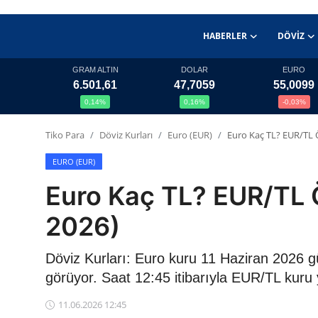
HABERLER
DÖVIZ
GRAM ALTIN
DOLAR
EURO
6.501,61
47,7059
55,0099
Haberler
0,14%
0,16%
-0,03%
Döviz
Tiko Para
Döviz Kurları
Euro (EUR)
Euro Kaç TL? EUR/TL 
Altın Fiyatları
EURO (EUR)
Euro Kaç TL? EUR/TL Ö
Döviz Kurları
2026)
Fonlar
Döviz Kurları: Euro kuru 11 Haziran 2026 
Kripto Paralar
görüyor. Saat 12:45 itibarıyla EUR/TL kuru 
Çeviriciler
11.06.2026 12:45