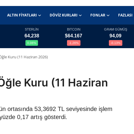
ALTIN FIYATLARI
DÖVIZ KURLARI
FONLAR
FAZLASI
STERLİN
BITCOIN
GRAM GÜMÜŞ
64,238
$64.167
94,09
0,06%
-1,26%
-0,13%
Öğle Kuru (11 Haziran 2026)
ğle Kuru (11 Haziran
gün ortasında 53,3692 TL seviyesinde işlem
yüzde 0,17 artış gösterdi.