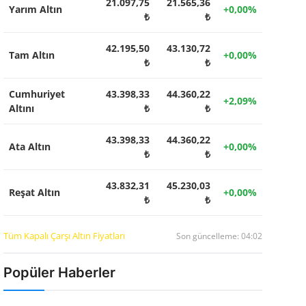
21.097,75
21.565,36
Yarım Altın
+0,00%
₺
₺
42.195,50
43.130,72
Tam Altın
+0,00%
₺
₺
Cumhuriyet
43.398,33
44.360,22
+2,09%
Altını
₺
₺
43.398,33
44.360,22
Ata Altın
+0,00%
₺
₺
43.832,31
45.230,03
Reşat Altın
+0,00%
₺
₺
Tüm Kapalı Çarşı Altın Fiyatları
Son güncelleme: 04:02
Popüler Haberler