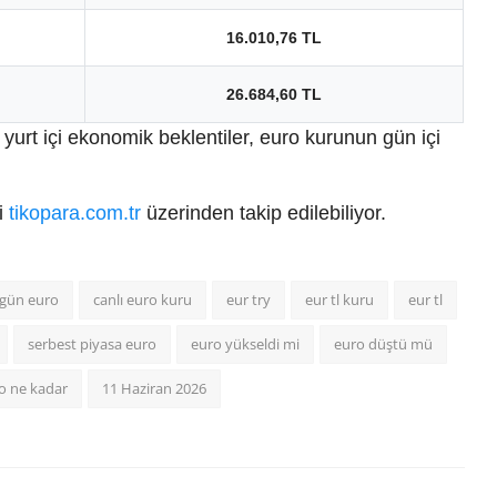
16.010,76 TL
26.684,60 TL
yurt içi ekonomik beklentiler, euro kurunun gün içi
ri
tikopara.com.tr
üzerinden takip edilebiliyor.
gün euro
canlı euro kuru
eur try
eur tl kuru
eur tl
serbest piyasa euro
euro yükseldi mi
euro düştü mü
o ne kadar
11 Haziran 2026