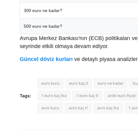
300 euro ne kadar?
500 euro ne kadar?
Avrupa Merkez Bankası'nın (ECB) politikaları ve 
seyrinde etkili olmaya devam ediyor.
Güncel döviz kurları
ve detaylı piyasa analizle
euro kuru
euro kaç tl
euro ne kadar
bu
1 euro kaç lira
1 euro kaç tl
anlık euro fiyatı
Tags:
avro kuru
avro kaç tl
avro kaç lira
1 avr