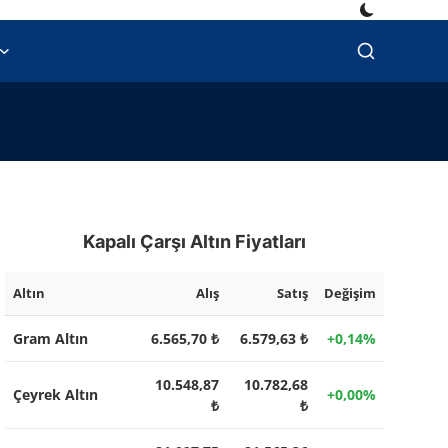
Kapalı Çarşı Altın Fiyatları
Altın
Alış
Satış
Değişim
Gram Altın
6.565,70 ₺
6.579,63 ₺
+0,14%
10.548,87
10.782,68
Çeyrek Altın
+0,00%
₺
₺