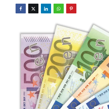
TCMB Kurları
Emtia Fiyatları
Kapalı Çarşı
Şirket Haberleri