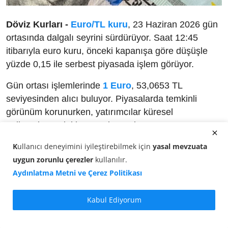
Döviz Kurları -
Euro/TL kuru
, 23 Haziran 2026 gün
ortasında dalgalı seyrini sürdürüyor. Saat 12:45
itibarıyla euro kuru, önceki kapanışa göre düşüşle
yüzde 0,15 ile serbest piyasada işlem görüyor.
Gün ortası işlemlerinde
1 Euro
, 53,0653 TL
seviyesinden alıcı buluyor. Piyasalarda temkinli
görünüm korunurken, yatırımcılar küresel
gelişmelere odaklanmış durumda.
K
ullanıcı deneyimini iyileştirebilmek için
yasal mevzuata
Bu saatlerde döviz piyasasında:
uygun zorunlu çerezler
kullanılır
.
Euro alış fiyatı:
53,0579 TL
Aydınlatma Metni ve Çerez Politikası
Euro satış fiyatı:
53,0653 TL
Kabul Ediyorum
Güncel Euro Karşılıkları (23 Haziran
2026 - 12:45)