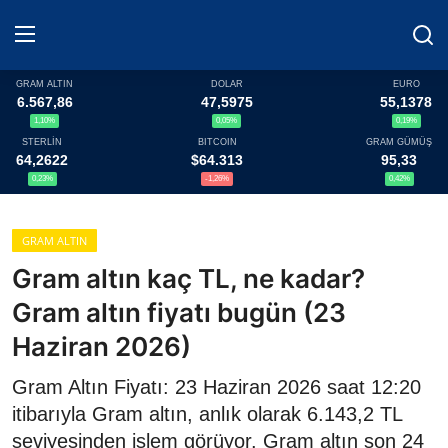
GRAM ALTIN
DOLAR
EURO
6.567,86
47,5975
55,1378
1,10%
0,05%
0,19%
Haberler
STERLİN
BITCOIN
GRAM GÜMÜŞ
64,2622
$64.313
95,33
Döviz
0,23%
-1,26%
0,42%
Altın Fiyatları
GRAM ALTIN
Gram altın kaç TL, ne kadar?
Döviz Kurları
Gram altın fiyatı bugün (23
Fonlar
Haziran 2026)
Kripto Paralar
Gram Altın Fiyatı: 23 Haziran 2026 saat 12:20
itibarıyla Gram altın, anlık olarak 6.143,2 TL
Çeviriciler
seviyesinden işlem görüyor. Gram altın son 24