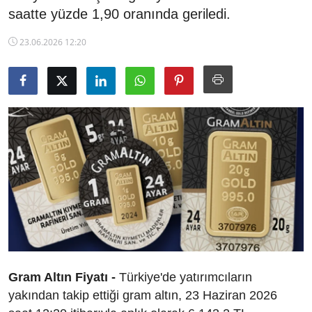
saatte yüzde 1,90 oranında geriledi.
TCMB Kurları
23.06.2026 12:20
Emtia Fiyatları
Kapalı Çarşı
Şirket Haberleri
Gram Altın Fiyatı -
Türkiye'de yatırımcıların
yakından takip ettiği gram altın, 23 Haziran 2026