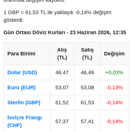
oranında değişim kaydetti.
1 GBP = 61,53 TL ile yaklaşık -0,14% değişim
gösterdi.
Gün Ortası Döviz Kurları - 23 Haziran 2026, 12:35
Alış
Satış
Para Birimi
Değişim
(TL)
(TL)
Dolar (USD)
46,47
46,49
+0,03%
Euro (EUR)
53,07
53,08
-0,13%
Sterlin (GBP)
61,52
61,53
-0,14%
İsviçre Frangı
57,37
57,41
-0,14%
(CHF)