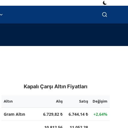
Kapalı Çarşı Altın Fiyatları
Altın
Alış
Satış
Değişim
Gram Altın
6.729,82 ₺
6.744,14 ₺
+2,64%
10.812,56
11.052,28