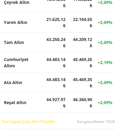
Çeyrek Altın
+2,09%
₺
₺
21.625,12
22.104,55
Yarım Altın
+2,09%
₺
₺
43.250,24
44.209,12
Tam Altın
+2,09%
₺
₺
Cumhuriyet
44.483,14
45.469,35
+2,19%
Altını
₺
₺
44.483,14
45.469,35
Ata Altın
+2,09%
₺
₺
44.927,97
46.360,90
Reşat Altın
+2,09%
₺
₺
Tüm Kapalı Çarşı Altın Fiyatları
Son güncelleme: 19:20