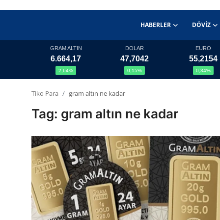
HABERLER
DÖVIZ
GRAM ALTIN
DOLAR
EURO
6.664,17
47,7042
55,2154
Haberler
2,64%
0,15%
0,34%
Döviz
Tiko Para
gram altın ne kadar
Tag: gram altın ne kadar
Altın Fiyatları
Döviz Kurları
Fonlar
Kripto Paralar
Çeviriciler