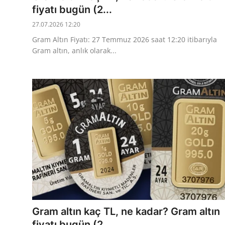
fiyatı bugün (2...
27.07.2026 12:20
Gram Altın Fiyatı: 27 Temmuz 2026 saat 12:20 itibarıyla
Gram altın, anlık olarak...
Gram altın kaç TL, ne kadar? Gram altın
fiyatı bugün (2...