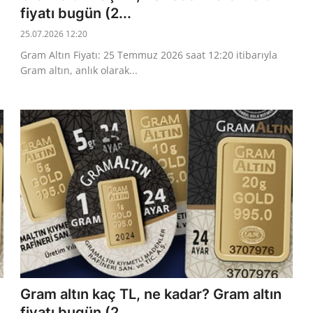
fiyatı bugün (2...
25.07.2026 12:20
Gram Altın Fiyatı: 25 Temmuz 2026 saat 12:20 itibarıyla
Gram altın, anlık olarak...
Gram altın kaç TL, ne kadar? Gram altın
fiyatı bugün (2...