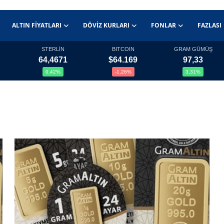
ALTIN FIYATLARI
DÖVIZ KURLARI
FONLAR
FAZLASI
STERLİN
BITCOIN
GRAM GÜMÜŞ
64,4671
$64.169
97,33
0,42%
-1,26%
3,31%