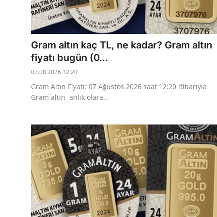
TCMB Kurları
Emtia Fiyatları
Gram altın kaç TL, ne kadar? Gram altın
fiyatı bugün (0...
Kapalı Çarşı
07.08.2026 12:20
Şirket Haberleri
Gram Altın Fiyatı: 07 Ağustos 2026 saat 12:20 itibarıyla
Gram altın, anlık olara...