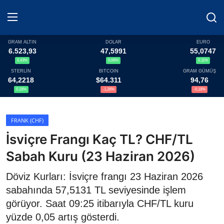
GRAM ALTIN
DOLAR
EURO
6.523,93
47,5991
55,0747
0,43%
0,06%
0,11%
Haberler
STERLİN
BITCOIN
GRAM GÜMÜŞ
64,2218
$64.311
94,76
Döviz
0,18%
-1,26%
-0,18%
Altın Fiyatları
FRANK (CHF)
İsviçre Frangı Kaç TL? CHF/TL
Döviz Kurları
Sabah Kuru (23 Haziran 2026)
Fonlar
Döviz Kurları: İsviçre frangı 23 Haziran 2026
Kripto Paralar
sabahında 57,5131 TL seviyesinde işlem
görüyor. Saat 09:25 itibarıyla CHF/TL kuru
Çeviriciler
yüzde 0,05 artış gösterdi.