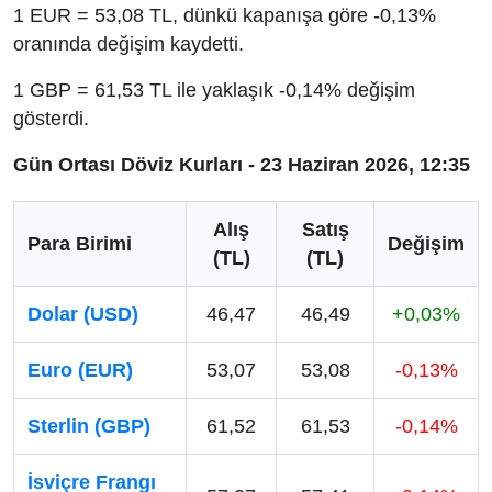
1 EUR = 53,08 TL, dünkü kapanışa göre -0,13%
oranında değişim kaydetti.
1 GBP = 61,53 TL ile yaklaşık -0,14% değişim
gösterdi.
Gün Ortası Döviz Kurları - 23 Haziran 2026, 12:35
Alış
Satış
Para Birimi
Değişim
(TL)
(TL)
Dolar (USD)
46,47
46,49
+0,03%
Euro (EUR)
53,07
53,08
-0,13%
Sterlin (GBP)
61,52
61,53
-0,14%
İsviçre Frangı