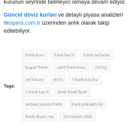
kurunun seyrinde belirleyici olmaya devam ediyor.
Güncel döviz kurları
ve detaylı piyasa analizleri
tikopara.com.tr
üzerinden anlık olarak takip
edilebiliyor.
frank kuru
frank kaç tl
frank ne kadar
bugün frank
canlı frank kuru
chf try
chf tl kuru
chf tl
1 frank kaç lira
Tags:
1 frank kaç tl
anlık frank fiyatı
serbest piyasa frank
frank yükseldi mi
frank düştü mü
23 Haziran 2026