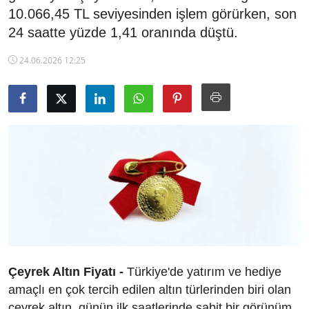
10.066,45 TL seviyesinden işlem görürken, son
TCMB Kurları
24 saatte yüzde 1,41 oranında düştü.
Emtia Fiyatları
24.06.2026 12:25
Kapalı Çarşı
Şirket Haberleri
Çeyrek Altın Fiyatı -
Türkiye'de yatırım ve hediye
amaçlı en çok tercih edilen altın türlerinden biri olan
çeyrek altın, günün ilk saatlerinde sabit bir görünüm