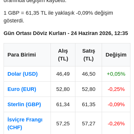
oranında değişim kaydetti.
1 GBP = 61,35 TL ile yaklaşık -0,09% değişim
gösterdi.
Gün Ortası Döviz Kurları - 24 Haziran 2026, 12:35
Alış
Satış
Para Birimi
Değişim
(TL)
(TL)
Dolar (USD)
46,49
46,50
+0,05%
Euro (EUR)
52,80
52,80
-0,25%
Sterlin (GBP)
61,34
61,35
-0,09%
İsviçre Frangı
57,25
57,27
-0,26%
(CHF)