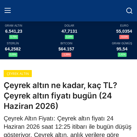
GRAM ALTIN
DOLAR
EURO
6.541,23
47,7131
55,0354
0,75%
0,16%
-0,01%
Haberler
STERLİN
BITCOIN
GRAM GÜMÜŞ
64,2582
$64.157
95,54
Döviz
0,09%
-1,26%
1,41%
Altın Fiyatları
ÇEYREK ALTIN
Çeyrek altın ne kadar, kaç TL?
Döviz Kurları
Çeyrek altın fiyatı bugün (24
Fonlar
Haziran 2026)
Kripto Paralar
Çeyrek Altın Fiyatı: Çeyrek altın fiyatı 24
Haziran 2026 saat 12:25 itibarı ile bugün düşüş
Çeviriciler
gösteriyor. Çeyrek altın, anlık verilere göre