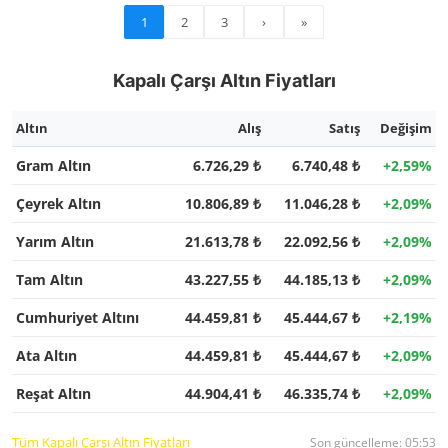
1
2
3
›
»
Kapalı Çarşı Altın Fiyatları
Altın
Alış
Satış
Değişim
Gram Altın
6.726,29 ₺
6.740,48 ₺
+2,59%
Çeyrek Altın
10.806,89 ₺
11.046,28 ₺
+2,09%
Yarım Altın
21.613,78 ₺
22.092,56 ₺
+2,09%
Tam Altın
43.227,55 ₺
44.185,13 ₺
+2,09%
Cumhuriyet Altını
44.459,81 ₺
45.444,67 ₺
+2,19%
Ata Altın
44.459,81 ₺
45.444,67 ₺
+2,09%
Reşat Altın
44.904,41 ₺
46.335,74 ₺
+2,09%
Tüm Kapalı Çarşı Altın Fiyatları
Son güncelleme: 05:53