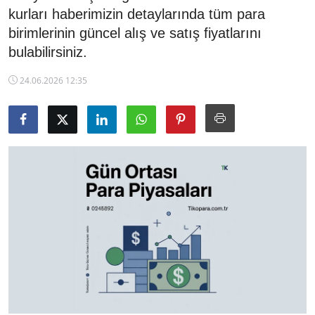
kurları haberimizin detaylarında tüm para
TCMB Kurları
birimlerinin güncel alış ve satış fiyatlarını
bulabilirsiniz.
Emtia Fiyatları
24.06.2026 12:35
Kapalı Çarşı
Şirket Haberleri