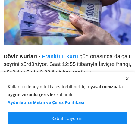
Döviz Kurları -
Frank/TL kuru
gün ortasında dalgalı
seyrini sürdürüyor. Saat 12:55 itibarıyla İsviçre frangı,
düşüşle yüzde 0,23 ile işlem görüyor.
1 İsviçre Frangı, 57,2914 TL seviyesinde bulunuyor.
K
ullanıcı deneyimini iyileştirebilmek için
yasal mevzuata
uygun zorunlu çerezler
kullanılır
.
Bu saatlerde döviz piyasasında:
Aydınlatma Metni ve Çerez Politikası
Frank alış fiyatı:
57,2559 TL
Kabul Ediyorum
Frank satış fiyatı:
57,2914 TL