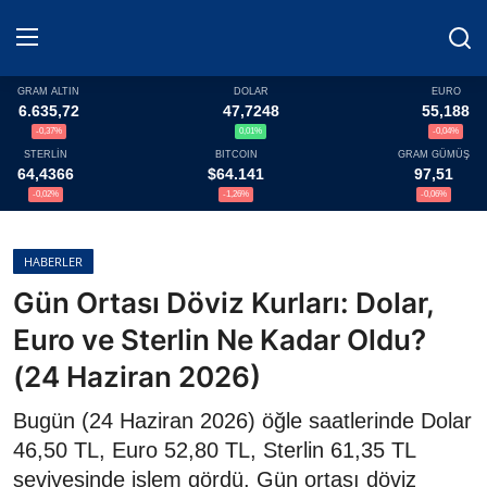
GRAM ALTIN
DOLAR
EURO
6.635,72
47,7248
55,188
-0,37%
0,01%
-0,04%
Haberler
STERLİN
BITCOIN
GRAM GÜMÜŞ
64,4366
$64.141
97,51
Döviz
-0,02%
-1,26%
-0,06%
Altın Fiyatları
HABERLER
Gün Ortası Döviz Kurları: Dolar,
Döviz Kurları
Euro ve Sterlin Ne Kadar Oldu?
Fonlar
(24 Haziran 2026)
Kripto Paralar
Bugün (24 Haziran 2026) öğle saatlerinde Dolar
46,50 TL, Euro 52,80 TL, Sterlin 61,35 TL
Çeviriciler
seviyesinde işlem gördü. Gün ortası döviz