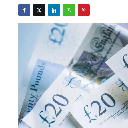
TCMB Kurları
Emtia Fiyatları
Kapalı Çarşı
Şirket Haberleri