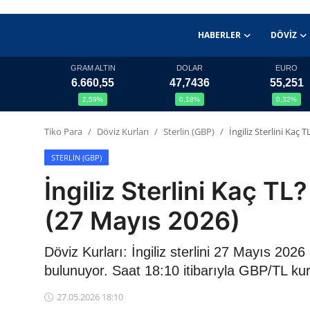
HABERLER
DÖVIZ
GRAM ALTIN
DOLAR
EURO
6.660,55
47,7436
55,251
Haberler
2,59%
0,18%
0,32%
Döviz
Tiko Para
Döviz Kurları
Sterlin (GBP)
İngiliz Sterlini Ka
Altın Fiyatları
STERLIN (GBP)
İngiliz Sterlini Kaç 
Döviz Kurları
(27 Mayıs 2026)
Fonlar
Döviz Kurları: İngiliz sterlini 27 Mayıs 20
Kripto Paralar
bulunuyor. Saat 18:10 itibarıyla GBP/TL ku
Çeviriciler
27.05.2026 18:10