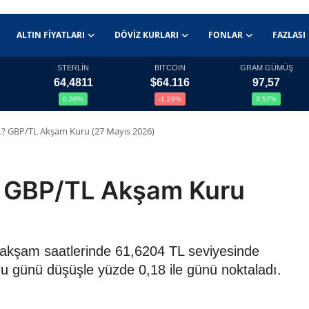
ALTIN FIYATLARI
DÖVIZ KURLARI
FONLAR
FAZLASI
STERLİN
BITCOIN
GRAM GÜMÜŞ
64,4811
$64.116
97,57
0,38%
-1,26%
3,57%
ç TL? GBP/TL Akşam Kuru (27 Mayıs 2026)
TL? GBP/TL Akşam Kuru
26 akşam saatlerinde 61,6204 TL seviyesinde
ru günü düşüşle yüzde 0,18 ile günü noktaladı.