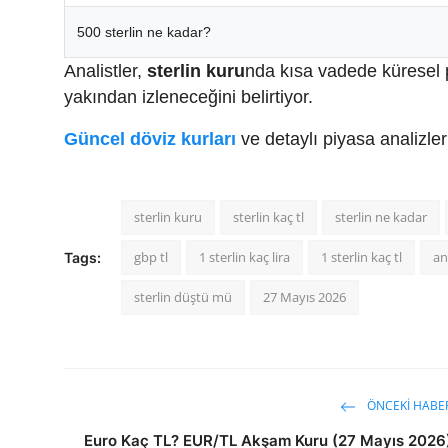
500 sterlin ne kadar?
Analistler,
sterlin kuru
nda kısa vadede küresel p
yakından izleneceğini belirtiyor.
Güncel döviz kurları
ve detaylı piyasa analizle
sterlin kuru
sterlin kaç tl
sterlin ne kadar
gbp tl
1 sterlin kaç lira
1 sterlin kaç tl
an
Tags:
sterlin düştü mü
27 Mayıs 2026
ÖNCEKI HABE
Euro Kaç TL? EUR/TL Akşam Kuru (27 Mayıs 2026