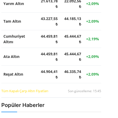
21.613,78
22.092,56
Yarım Altın
+2,09%
₺
₺
43.227,55
44.185,13
Tam Altın
+2,09%
₺
₺
Cumhuriyet
44.459,81
45.444,67
+2,19%
Altını
₺
₺
44.459,81
45.444,67
Ata Altın
+2,09%
₺
₺
44.904,41
46.335,74
Reşat Altın
+2,09%
₺
₺
Tüm Kapalı Çarşı Altın Fiyatları
Son güncelleme: 15:45
Popüler Haberler