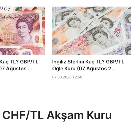
ni Kaç TL? GBP/TL
İngiliz Sterlini Kaç TL? GBP/TL
7 Ağustos ...
Öğle Kuru (07 Ağustos 2...
07.08.2026 12:50
L? CHF/TL Akşam Kuru