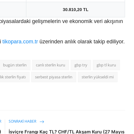
30.810,20 TL
iyasalardaki gelişmelerin ve ekonomik veri akışının
ri
tikopara.com.tr
üzerinden anlık olarak takip ediliyor.
bugün sterlin
canlı sterlin kuru
gbp try
gbp tl kuru
lık sterlin fiyatı
serbest piyasa sterlin
sterlin yükseldi mi
R
SONRAKI HABER
)
İsviçre Frangı Kaç TL? CHF/TL Akşam Kuru (27 Mayıs