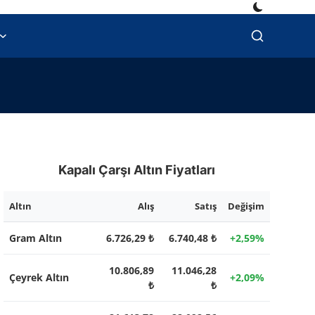
Kapalı Çarşı Altın Fiyatları
Altın
Alış
Satış
Değişim
Gram Altın
6.726,29 ₺
6.740,48 ₺
+2,59%
10.806,89
11.046,28
Çeyrek Altın
+2,09%
₺
₺