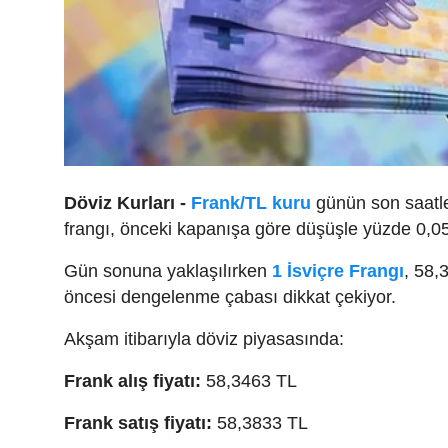
Döviz Kurları -
Frank/TL kuru
günün son saatler
frangı, önceki kapanışa göre düşüşle yüzde 0,05 
Gün sonuna yaklaşılırken
1 İsviçre Frangı
, 58,
öncesi dengelenme çabası dikkat çekiyor.
Akşam itibarıyla döviz piyasasında:
Frank alış fiyatı:
58,3463 TL
Frank satış fiyatı:
58,3833 TL