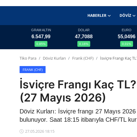
HABERLER
DÖVIZ
GRAM ALTIN
DOLAR
EURO
6.547,99
47,7088
55,0496
Haberler
0,85%
0,16%
0,01%
Döviz
Tiko Para
Döviz Kurları
Frank (CHF)
İsviçre Frangı Kaç 
Altın Fiyatları
FRANK (CHF)
İsviçre Frangı Kaç T
Döviz Kurları
(27 Mayıs 2026)
Fonlar
Döviz Kurları: İsviçre frangı 27 Mayıs 202
Kripto Paralar
bulunuyor. Saat 18:15 itibarıyla CHF/TL ku
Çeviriciler
27.05.2026 18:15