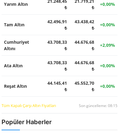
21.248,45
21.719,21
Yarım Altın
+0,00%
₺
₺
42.496,91
43.438,42
Tam Altın
+0,00%
₺
₺
Cumhuriyet
43.708,33
44.676,68
+2,09%
Altını
₺
₺
43.708,33
44.676,68
Ata Altın
+0,00%
₺
₺
44.145,41
45.552,70
Reşat Altın
+0,00%
₺
₺
Tüm Kapalı Çarşı Altın Fiyatları
Son güncelleme: 08:15
Popüler Haberler