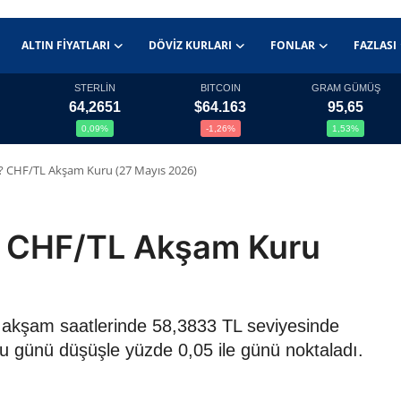
ALTIN FIYATLARI
DÖVIZ KURLARI
FONLAR
FAZLASI
STERLİN
BITCOIN
GRAM GÜMÜŞ
64,2651
$64.163
95,65
0,09%
-1,26%
1,53%
TL? CHF/TL Akşam Kuru (27 Mayıs 2026)
L? CHF/TL Akşam Kuru
6 akşam saatlerinde 58,3833 TL seviyesinde
ru günü düşüşle yüzde 0,05 ile günü noktaladı.