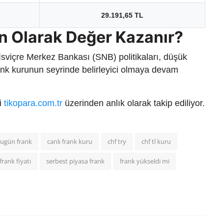
29.191,65 TL
n Olarak Değer Kazanır?
 İsviçre Merkez Bankası (SNB) politikaları, düşük
 frank kurunun seyrinde belirleyici olmaya devam
ri
tikopara.com.tr
üzerinden anlık olarak takip ediliyor.
ugün frank
canlı frank kuru
chf try
chf tl kuru
frank fiyatı
serbest piyasa frank
frank yükseldi mi