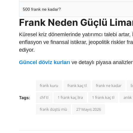
500 frank ne kadar?
Frank Neden Güçlü Lima
Küresel kriz dönemlerinde yatırımcı talebi artar,
enflasyon ve finansal istikrar, jeopolitik riskler
ediyor.
Güncel döviz kurları
ve detaylı piyasa analizle
frank kuru
frank kaç tl
frank ne kadar
b
chf tl
1 frank kaç lira
1 frank kaç tl
anlık 
Tags:
frank düştü mü
27 Mayıs 2026