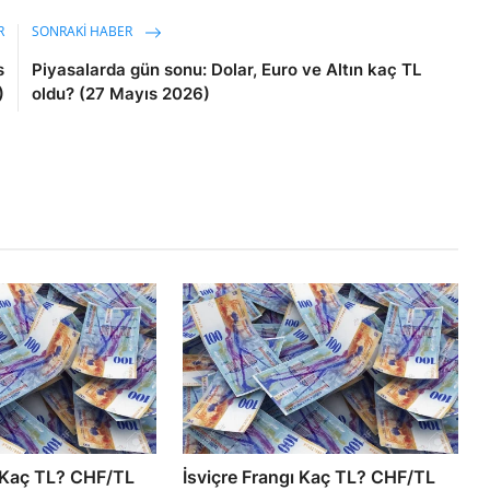
R
SONRAKI HABER
s
Piyasalarda gün sonu: Dolar, Euro ve Altın kaç TL
)
oldu? (27 Mayıs 2026)
ı Kaç TL? CHF/TL
İsviçre Frangı Kaç TL? CHF/TL