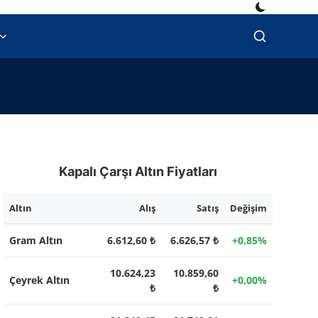
Kapalı Çarşı Altın Fiyatları
Altın
Alış
Satış
Değişim
Gram Altın
6.612,60 ₺
6.626,57 ₺
+0,85%
10.624,23
10.859,60
Çeyrek Altın
+0,00%
₺
₺