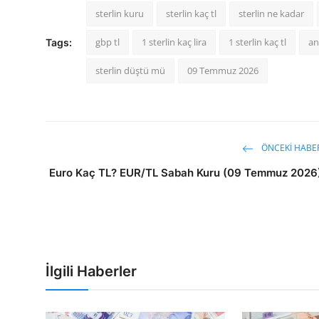
sterlin kuru
sterlin kaç tl
sterlin ne kadar
gbp tl
1 sterlin kaç lira
1 sterlin kaç tl
an
Tags:
sterlin düştü mü
09 Temmuz 2026
ÖNCEKI HABE
Euro Kaç TL? EUR/TL Sabah Kuru (09 Temmuz 2026
İlgili Haberler