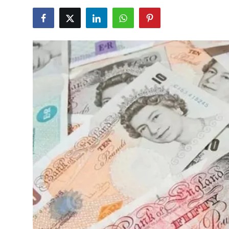
TCMB Kurları
Emtia Fiyatları
Kapalı Çarşı
Şirket Haberleri