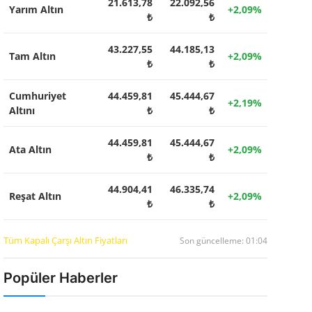
21.613,78
22.092,56
Yarım Altın
+2,09%
₺
₺
43.227,55
44.185,13
Tam Altın
+2,09%
₺
₺
Cumhuriyet
44.459,81
45.444,67
+2,19%
Altını
₺
₺
44.459,81
45.444,67
Ata Altın
+2,09%
₺
₺
44.904,41
46.335,74
Reşat Altın
+2,09%
₺
₺
Tüm Kapalı Çarşı Altın Fiyatları
Son güncelleme: 01:04
Popüler Haberler