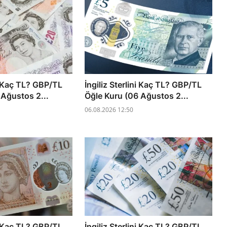
ni Kaç TL? GBP/TL
İngiliz Sterlini Kaç TL? GBP/TL
 Ağustos 2...
Öğle Kuru (06 Ağustos 2...
06.08.2026 12:50
ni Kaç TL? GBP/TL
İngiliz Sterlini Kaç TL? GBP/TL