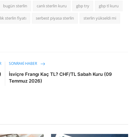
bugün sterlin
canlı sterlin kuru
gbp try
gbp tl kuru
lık sterlin fiyatı
serbest piyasa sterlin
sterlin yükseldi mi
R
SONRAKI HABER
)
İsviçre Frangı Kaç TL? CHF/TL Sabah Kuru (09
Temmuz 2026)