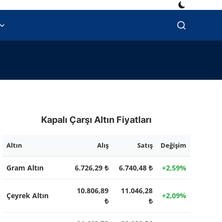
Kapalı Çarşı Altın Fiyatları
Altın
Alış
Satış
Değişim
Gram Altın
6.726,29 ₺
6.740,48 ₺
+2,59%
10.806,89
11.046,28
Çeyrek Altın
+2,09%
₺
₺