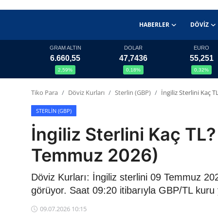
HABERLER
DÖVIZ
GRAM ALTIN
DOLAR
EURO
6.660,55
47,7436
55,251
Haberler
2,59%
0,18%
0,32%
Döviz
Tiko Para
Döviz Kurları
Sterlin (GBP)
İngiliz Sterlini Ka
Altın Fiyatları
STERLIN (GBP)
İngiliz Sterlini Kaç T
Döviz Kurları
Temmuz 2026)
Fonlar
Döviz Kurları: İngiliz sterlini 09 Temmuz 
Kripto Paralar
görüyor. Saat 09:20 itibarıyla GBP/TL kuru 
Çeviriciler
09.07.2026 10:15