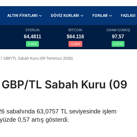
ALTIN FIYATLARI
DÖVIZ KURLARI
FONLAR
FAZLASI
STERLİN
BITCOIN
GRAM GÜMÜŞ
64,4811
$64.116
97,57
0,38%
-1,26%
3,57%
ç TL? GBP/TL Sabah Kuru (09 Temmuz 2026)
L? GBP/TL Sabah Kuru (09
2026 sabahında 63,0757 TL seviyesinde işlem
yüzde 0,57 artış gösterdi.