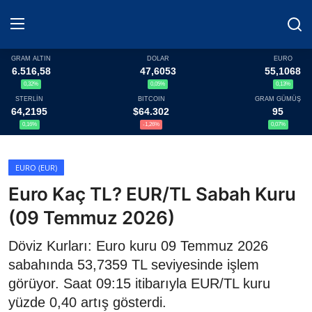
GRAM ALTIN
DOLAR
EURO
6.516,58
47,6053
55,1068
0,32%
0,05%
0,13%
Haberler
STERLİN
BITCOIN
GRAM GÜMÜŞ
64,2195
$64.302
95
Döviz
0,16%
-1,26%
0,07%
Altın Fiyatları
EURO (EUR)
Euro Kaç TL? EUR/TL Sabah Kuru
Döviz Kurları
(09 Temmuz 2026)
Fonlar
Döviz Kurları: Euro kuru 09 Temmuz 2026
Kripto Paralar
sabahında 53,7359 TL seviyesinde işlem
görüyor. Saat 09:15 itibarıyla EUR/TL kuru
Çeviriciler
yüzde 0,40 artış gösterdi.