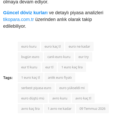
olmaya devam ediyor.
Güncel döviz kurları
ve detaylı piyasa analizleri
tikopara.com.tr
üzerinden anlık olarak takip
edilebiliyor.
euro kuru
euro kaç tl
euro ne kadar
bugün euro
canlı euro kuru
eur try
eur tl kuru
eur tl
1 euro kaç lira
1 euro kaç tl
anlık euro fiyatı
Tags:
serbest piyasa euro
euro yükseldi mi
euro düştü mü
avro kuru
avro kaç tl
avro kaç lira
1 avro ne kadar
09 Temmuz 2026