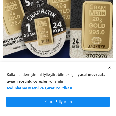
Gram altın kaç TL, ne kadar? Gram altın fiyatı bugün
(0...
K
ullanıcı deneyimini iyileştirebilmek için
yasal mevzuata
05.08.2026 12:20
uygun zorunlu çerezler
kullanılır
.
Aydınlatma Metni ve Çerez Politikası
Kabul Ediyorum