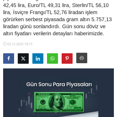
42,45 lira, Euro/TL 49,31 lira, Sterlin/TL 56,10
TCMB Kurları
lira, İsviçre Frangı/TL 52,76 liradan işlem
görürken serbest piyasada gram altın 5.757,13
Emtia Fiyatları
liradan günü sonlandırdı. Gün sonu döviz ve
Kapalı Çarşı
altın fiyatları verilerin detayları haberimizde.
02.12.2025 18:15
Şirket Haberleri