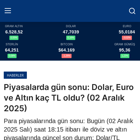
GRAM ALTIN
DOLAR
EURO
6.528,52
47,7039
55,0184
0,55%
0,16%
-0,02%
Haberler
STERLİN
BITCOIN
GRAM GÜMÜŞ
64,251
$64.169
95,36
Döviz
0,08%
-1,26%
1,22%
Altın Fiyatları
HABERLER
Piyasalarda gün sonu: Dolar, Euro
Döviz Kurları
ve Altın kaç TL oldu? (02 Aralık
Fonlar
2025)
Kripto Paralar
Para piyasalarında gün sonu: Bugün (02 Aralık
2025 Salı) saat 18:15 itibarı ile döviz ve altın
Çeviriciler
piyasalarında güncel son durum: Dolar/TL