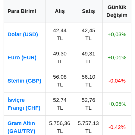
Günlük
Para Birimi
Alış
Satış
Değişim
42,44
42,45
Dolar (USD)
+0,03%
TL
TL
49,30
49,31
Euro (EUR)
+0,01%
TL
TL
56,08
56,10
Sterlin (GBP)
-0,04%
TL
TL
İsviçre
52,74
52,76
+0,05%
Frangı (CHF)
TL
TL
Gram Altın
5.756,36
5.757,13
-0,42%
(GAU/TRY)
TL
TL