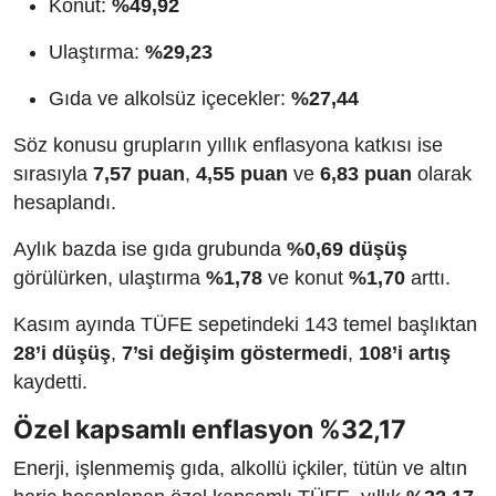
Konut:
%49,92
Ulaştırma:
%29,23
Gıda ve alkolsüz içecekler:
%27,44
Söz konusu grupların yıllık enflasyona katkısı ise
sırasıyla
7,57 puan
,
4,55 puan
ve
6,83 puan
olarak
hesaplandı.
Aylık bazda ise gıda grubunda
%0,69 düşüş
görülürken, ulaştırma
%1,78
ve konut
%1,70
arttı.
Kasım ayında TÜFE sepetindeki 143 temel başlıktan
28’i düşüş
,
7’si değişim göstermedi
,
108’i artış
kaydetti.
Özel kapsamlı enflasyon %32,17
Enerji, işlenmemiş gıda, alkollü içkiler, tütün ve altın