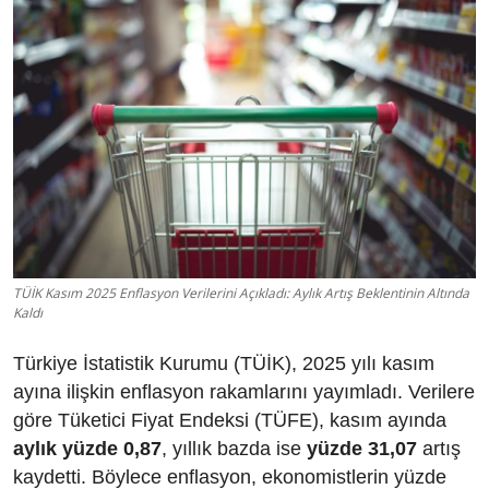
TÜİK Kasım 2025 Enflasyon Verilerini Açıkladı: Aylık Artış Beklentinin Altında
Kaldı
Türkiye İstatistik Kurumu (TÜİK), 2025 yılı kasım
ayına ilişkin enflasyon rakamlarını yayımladı. Verilere
göre Tüketici Fiyat Endeksi (TÜFE), kasım ayında
aylık yüzde 0,87
, yıllık bazda ise
yüzde 31,07
artış
kaydetti. Böylece enflasyon, ekonomistlerin yüzde