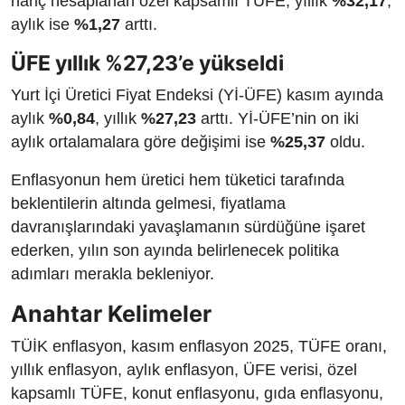
hariç hesaplanan özel kapsamlı TÜFE, yıllık
%32,17
,
aylık ise
%1,27
arttı.
ÜFE yıllık %27,23’e yükseldi
Yurt İçi Üretici Fiyat Endeksi (Yİ-ÜFE) kasım ayında
aylık
%0,84
, yıllık
%27,23
arttı. Yİ-ÜFE’nin on iki
aylık ortalamalara göre değişimi ise
%25,37
oldu.
Enflasyonun hem üretici hem tüketici tarafında
beklentilerin altında gelmesi, fiyatlama
davranışlarındaki yavaşlamanın sürdüğüne işaret
ederken, yılın son ayında belirlenecek politika
adımları merakla bekleniyor.
Anahtar Kelimeler
TÜİK enflasyon, kasım enflasyon 2025, TÜFE oranı,
yıllık enflasyon, aylık enflasyon, ÜFE verisi, özel
kapsamlı TÜFE, konut enflasyonu, gıda enflasyonu,