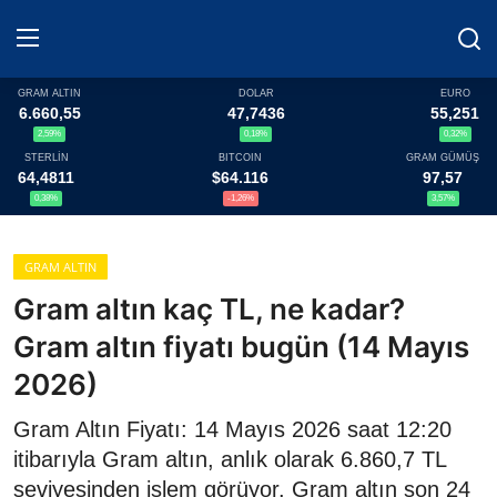
GRAM ALTIN
DOLAR
EURO
6.660,55
47,7436
55,251
2,59%
0,18%
0,32%
Haberler
STERLİN
BITCOIN
GRAM GÜMÜŞ
64,4811
$64.116
97,57
Döviz
0,38%
-1,26%
3,57%
Altın Fiyatları
GRAM ALTIN
Gram altın kaç TL, ne kadar?
Döviz Kurları
Gram altın fiyatı bugün (14 Mayıs
Fonlar
2026)
Kripto Paralar
Gram Altın Fiyatı: 14 Mayıs 2026 saat 12:20
itibarıyla Gram altın, anlık olarak 6.860,7 TL
Çeviriciler
seviyesinden işlem görüyor. Gram altın son 24