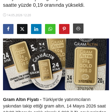
saatte yüzde 0,19 oranında yükseldi.
TCMB Kurları
14.05.2026 12:20
Emtia Fiyatları
Kapalı Çarşı
Şirket Haberleri
Gram Altın Fiyatı -
Türkiye'de yatırımcıların
yakından takip ettiği gram altın, 14 Mayıs 2026 saat