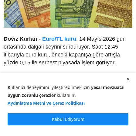
Döviz Kurları -
Euro/TL kuru
, 14 Mayıs 2026 gün
ortasında dalgalı seyrini sürdürüyor. Saat 12:45
itibarıyla euro kuru, önceki kapanışa göre artışla
yüzde 0,15 ile serbest piyasada işlem görüyor.
Gün ortası işlemlerinde
1 Euro
, 53,3329 TL
seviyesinden alıcı buluyor. Piyasalarda temkinli
K
ullanıcı deneyimini iyileştirebilmek için
yasal mevzuata
görünüm korunurken, yatırımcılar küresel
uygun zorunlu çerezler
kullanılır
.
gelişmelere odaklanmış durumda.
Aydınlatma Metni ve Çerez Politikası
Bu saatlerde döviz piyasasında:
Kabul Ediyorum
Euro alış fiyatı:
53,3216 TL