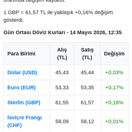
oranında değişim kaydetti.
1 GBP = 61,57 TL ile yaklaşık +0,16% değişim
gösterdi.
Gün Ortası Döviz Kurları - 14 Mayıs 2026, 12:35
Alış
Satış
Para Birimi
Değişim
(TL)
(TL)
Dolar (USD)
45,43
45,44
+0,03%
Euro (EUR)
53,33
53,35
+0,17%
Sterlin (GBP)
61,55
61,57
+0,16%
İsviçre Frangı
58,09
58,12
+0,01%
(CHF)