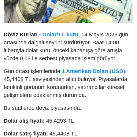
Döviz Kurları -
Dolar/TL kuru
, 14 Mayıs 2026 gün
ortasında dalgalı seyrini sürdürüyor. Saat 14:00
itibarıyla dolar kuru, önceki kapanışa göre artışla
yüzde 0,03 ile serbest piyasada işlem görüyor.
Gün ortası işlemlerinde
1 Amerikan Doları (USD)
,
45,4408 TL seviyesinden alıcı buluyor. Piyasalarda
temkinli görünüm korunurken, yatırımcılar küresel
gelişmelere odaklanmış durumda.
Bu saatlerde döviz piyasasında:
Dolar alış fiyatı:
45,4293 TL
Dolar satış fiyatı:
45,4408 TL