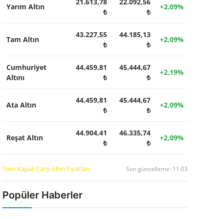
21.613,78
22.092,56
Yarım Altın
+2,09%
₺
₺
43.227,55
44.185,13
Tam Altın
+2,09%
₺
₺
Cumhuriyet
44.459,81
45.444,67
+2,19%
Altını
₺
₺
44.459,81
45.444,67
Ata Altın
+2,09%
₺
₺
44.904,41
46.335,74
Reşat Altın
+2,09%
₺
₺
Tüm Kapalı Çarşı Altın Fiyatları
Son güncelleme: 11:03
Popüler Haberler