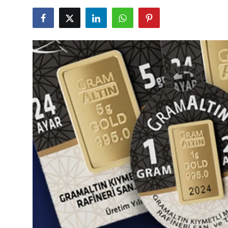
TCMB Kurları
Emtia Fiyatları
Kapalı Çarşı
Şirket Haberleri