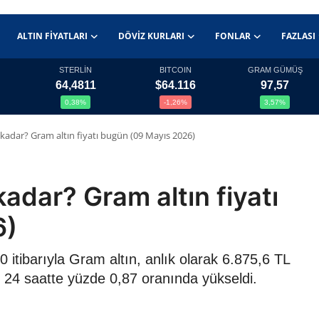
ALTIN FIYATLARI
DÖVIZ KURLARI
FONLAR
FAZLASI
STERLİN
BITCOIN
GRAM GÜMÜŞ
64,4811
$64.116
97,57
0,38%
-1,26%
3,57%
 kadar? Gram altın fiyatı bugün (09 Mayıs 2026)
kadar? Gram altın fiyatı
6)
 itibarıyla Gram altın, anlık olarak 6.875,6 TL
 24 saatte yüzde 0,87 oranında yükseldi.