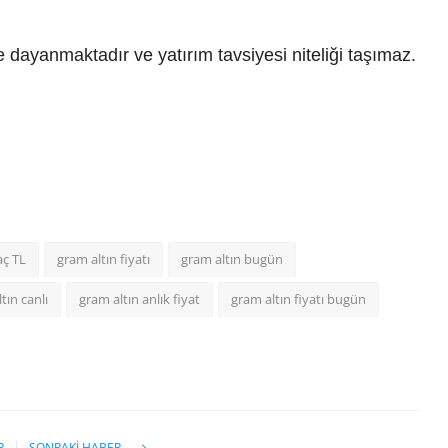
ine dayanmaktadır ve yatırım tavsiyesi niteliği taşımaz.
aç TL
gram altın fiyatı
gram altın bugün
tın canlı
gram altın anlık fiyat
gram altın fiyatı bugün
R
SONRAKI HABER