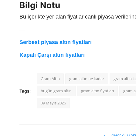
Bilgi Notu
Bu içerikte yer alan fiyatlar canlı piyasa veriler
—
Serbest piyasa altın fiyatları
Kapalı Çarşı altın fiyatları
Gram Altın
gram altın ne kadar
gram altın k
bugün gram altın
gram altın fiyatları
gram al
Tags:
09 Mayıs 2026
ÖNCEKI HABE