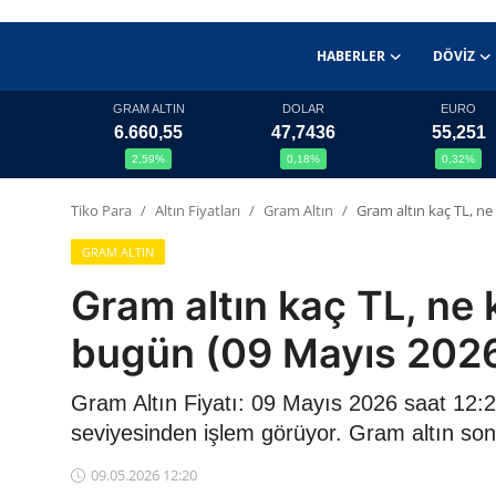
HABERLER
DÖVIZ
GRAM ALTIN
DOLAR
EURO
6.660,55
47,7436
55,251
Haberler
2,59%
0,18%
0,32%
Döviz
Tiko Para
Altın Fiyatları
Gram Altın
Gram altın kaç TL, ne
Altın Fiyatları
GRAM ALTIN
Gram altın kaç TL, ne 
Döviz Kurları
bugün (09 Mayıs 202
Fonlar
Gram Altın Fiyatı: 09 Mayıs 2026 saat 12:20
Kripto Paralar
seviyesinden işlem görüyor. Gram altın son
Çeviriciler
09.05.2026 12:20