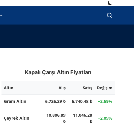
Kapalı Çarşı Altın Fiyatları
Altın
Alış
Satış
Değişim
Gram Altın
6.726,29 ₺
6.740,48 ₺
+2,59%
10.806,89
11.046,28
Çeyrek Altın
+2,09%
₺
₺