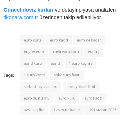
Güncel döviz kurları
ve detaylı piyasa analizleri
tikopara.com.tr
üzerinden takip edilebiliyor.
euro kuru
euro kaç tl
euro ne kadar
bugün euro
canlı euro kuru
eur try
eur tl kuru
eur tl
1 euro kaç lira
1 euro kaç tl
anlık euro fiyatı
Tags:
serbest piyasa euro
euro yükseldi mi
euro düştü mü
avro kuru
avro kaç tl
avro kaç lira
1 avro ne kadar
19 Haziran 2026