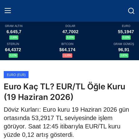
GRAM ALTIN
DOLAR
EURO
6.645,7
47,7002
55,1947
2,36%
0,15%
0,32%
Haberler
STERLİN
BITCOIN
GRAM GÜMÜŞ
64,4372
$64.174
96,91
Döviz
0,37%
-1,26%
2,87%
Altın Fiyatları
EURO (EUR)
Euro Kaç TL? EUR/TL Öğle Kuru
Döviz Kurları
(19 Haziran 2026)
Fonlar
Döviz Kurları: Euro kuru 19 Haziran 2026 gün
Kripto Paralar
ortasında 53,2917 TL seviyesinde işlem
görüyor. Saat 12:45 itibarıyla EUR/TL kuru
Çeviriciler
yüzde 0,12 artış gösterdi.