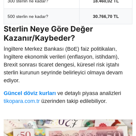
300 sterlin ne kadar?
18.460,02 TL
500 sterlin ne kadar?
30.766,70 TL
Sterlin Neye Göre Değer
Kazanır/Kaybeder?
İngiltere Merkez Bankası (BoE) faiz politikaları,
İngiltere ekonomik verileri (enflasyon, istihdam),
Brexit sonrası ticaret dengesi, küresel risk iştahı
sterlin kurunun seyrinde belirleyici olmaya devam
ediyor.
Güncel döviz kurları
ve detaylı piyasa analizleri
tikopara.com.tr
üzerinden takip edilebiliyor.