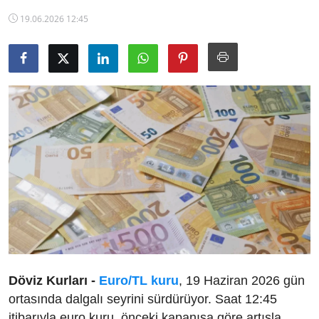
TCMB Kurları
19.06.2026 12:45
Emtia Fiyatları
Kapalı Çarşı
Şirket Haberleri
Döviz Kurları -
Euro/TL kuru
, 19 Haziran 2026 gün
ortasında dalgalı seyrini sürdürüyor. Saat 12:45
itibarıyla euro kuru, önceki kapanışa göre artışla