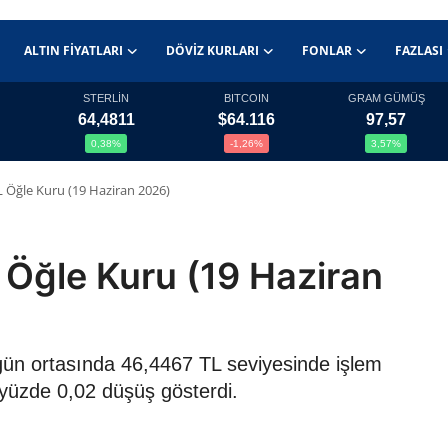
ALTIN FIYATLARI
DÖVIZ KURLARI
FONLAR
FAZLASI
STERLİN
BITCOIN
GRAM GÜMÜŞ
64,4811
$64.116
97,57
0,38%
-1,26%
3,57%
 Öğle Kuru (19 Haziran 2026)
Öğle Kuru (19 Haziran
gün ortasında 46,4467 TL seviyesinde işlem
 yüzde 0,02 düşüş gösterdi.