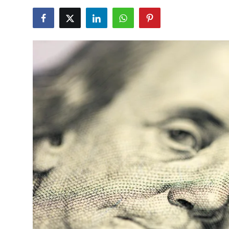
TCMB Kurları
Emtia Fiyatları
Kapalı Çarşı
Şirket Haberleri