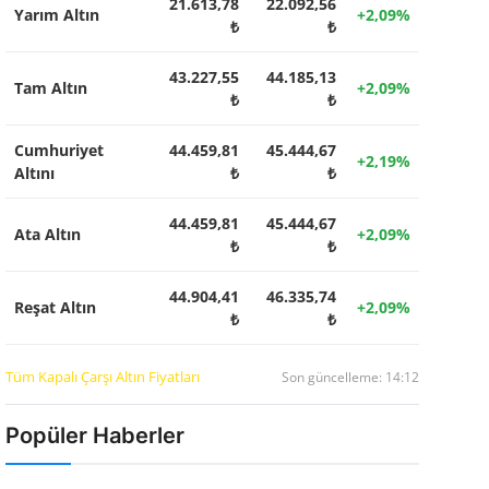
21.613,78
22.092,56
Yarım Altın
+2,09%
₺
₺
43.227,55
44.185,13
Tam Altın
+2,09%
₺
₺
Cumhuriyet
44.459,81
45.444,67
+2,19%
Altını
₺
₺
44.459,81
45.444,67
Ata Altın
+2,09%
₺
₺
44.904,41
46.335,74
Reşat Altın
+2,09%
₺
₺
Tüm Kapalı Çarşı Altın Fiyatları
Son güncelleme: 14:12
Popüler Haberler