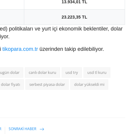
13.934,01 TL
23.223,35 TL
 politikaları ve yurt içi ekonomik beklentiler, dolar
yor.
ri
tikopara.com.tr
üzerinden takip edilebiliyor.
ugün dolar
canlı dolar kuru
usd try
usd tl kuru
 dolar fiyatı
serbest piyasa dolar
dolar yükseldi mi
R
SONRAKI HABER