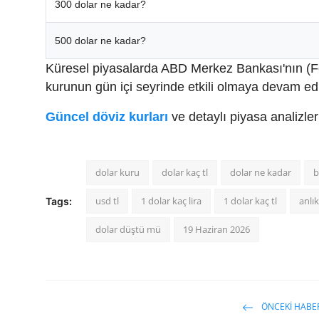
300 dolar ne kadar?
500 dolar ne kadar?
Küresel piyasalarda ABD Merkez Bankası'nın (Fed)
kurunun gün içi seyrinde etkili olmaya devam edi
Güncel döviz kurları
ve detaylı piyasa analizle
dolar kuru
dolar kaç tl
dolar ne kadar
b
usd tl
1 dolar kaç lira
1 dolar kaç tl
anlık
Tags:
dolar düştü mü
19 Haziran 2026
ÖNCEKI HABE