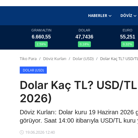
HABERLER
DÖVIZ
GRAM ALTIN
DOLAR
EURO
6.660,55
47,7436
55,251
Haberler
2,59%
0,18%
0,32%
Döviz
Tiko Para
Döviz Kurları
Dolar (USD)
Dolar Kaç TL? USD/TL
Altın Fiyatları
DOLAR (USD)
Dolar Kaç TL? USD/TL 
Döviz Kurları
2026)
Fonlar
Döviz Kurları: Dolar kuru 19 Haziran 2026 
Kripto Paralar
görüyor. Saat 14:00 itibarıyla USD/TL kuru
Çeviriciler
19.06.2026 12:40