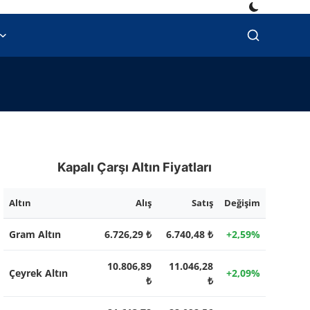
Kapalı Çarşı Altın Fiyatları
Altın
Alış
Satış
Değişim
Gram Altın
6.726,29 ₺
6.740,48 ₺
+2,59%
10.806,89
11.046,28
Çeyrek Altın
+2,09%
₺
₺