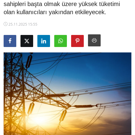
sahipleri başta olmak üzere yüksek tüketimi
TCMB Kurları
olan kullanıcıları yakından etkileyecek.
Emtia Fiyatları
25.11.2025 15:55
Kapalı Çarşı
Şirket Haberleri