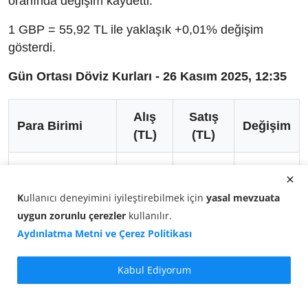
oranında değişim kaydetti.
1 GBP = 55,92 TL ile yaklaşık +0,01% değişim
gösterdi.
Gün Ortası Döviz Kurları - 26 Kasım 2025, 12:35
Alış
Satış
Para Birimi
Değişim
(TL)
(TL)
Dolar (USD)
42,45
42,45
+0,08%
K
ullanıcı deneyimini iyileştirebilmek için
yasal mevzuata
Euro (EUR)
49,13
49,13
+0,00%
uygun zorunlu çerezler
kullanılır
.
Aydınlatma Metni ve Çerez Politikası
Sterlin (GBP)
55,92
55,92
+0,01%
Kabul Ediyorum
İsviçre Frangı
52,64
52,66
+0,24%
(CHF)