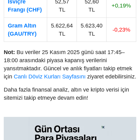
İsviçre
52,57
52,60
+0,19%
Frangı (CHF)
TL
TL
Gram Altın
5.622,64
5.623,40
-0,23%
(GAU/TRY)
TL
TL
Not:
Bu veriler 25 Kasım 2025 günü saat 17:45–
18:00 arasındaki piyasa kapanış verilerini
yansıtmaktadır. Güncel ve anlık fiyatları takip etmek
için
Canlı Döviz Kurları Sayfasını
ziyaret edebilirsiniz.
Daha fazla finansal analiz, altın ve kripto verisi için
sitemizi takip etmeye devam edin!