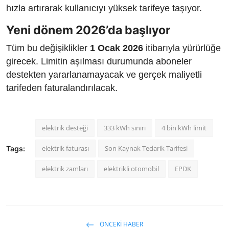
hızla artırarak kullanıcıyı yüksek tarifeye taşıyor.
Yeni dönem 2026’da başlıyor
Tüm bu değişiklikler
1 Ocak 2026
itibarıyla yürürlüğe
girecek. Limitin aşılması durumunda aboneler
destekten yararlanamayacak ve gerçek maliyetli
tarifeden faturalandırılacak.
elektrik desteği
333 kWh sınırı
4 bin kWh limit
elektrik faturası
Son Kaynak Tedarik Tarifesi
Tags:
elektrik zamları
elektrikli otomobil
EPDK
ÖNCEKI HABER