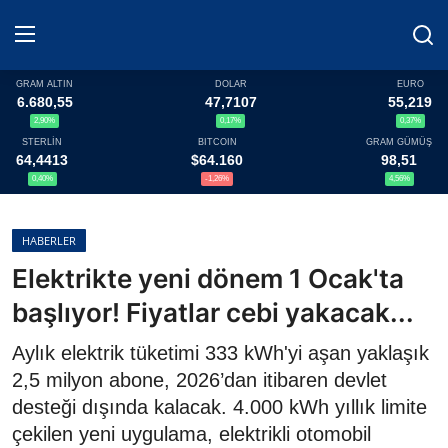
GRAM ALTIN
DOLAR
EURO
6.680,55
47,7107
55,219
2,90%
0,17%
0,37%
Haberler
STERLİN
BITCOIN
GRAM GÜMÜŞ
64,4413
$64.160
98,51
Döviz
0,40%
-1,26%
4,56%
Altın Fiyatları
HABERLER
Elektrikte yeni dönem 1 Ocak'ta
Döviz Kurları
başlıyor! Fiyatlar cebi yakacak...
Fonlar
Aylık elektrik tüketimi 333 kWh'yi aşan yaklaşık
Kripto Paralar
2,5 milyon abone, 2026’dan itibaren devlet
desteği dışında kalacak. 4.000 kWh yıllık limite
Çeviriciler
çekilen yeni uygulama, elektrikli otomobil