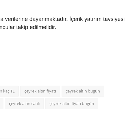
a verilerine dayanmaktadır. İçerik yatırım tavsiyesi
mcular takip edilmelidir.
ın kaç TL
çeyrek altın fiyatı
çeyrek altın bugün
çeyrek altın canlı
çeyrek altın fiyatı bugün