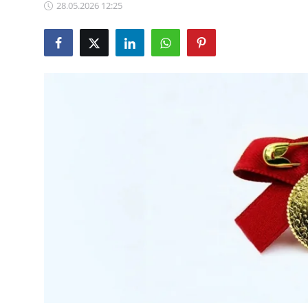
28.05.2026 12:25
TCMB Kurları
Emtia Fiyatları
Kapalı Çarşı
Şirket Haberleri