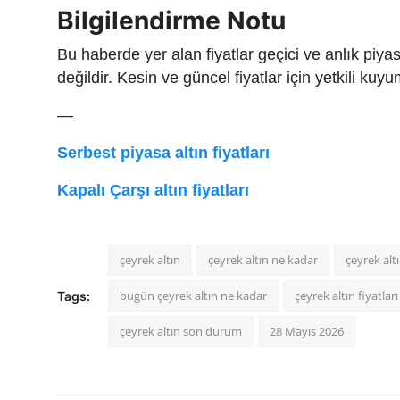
Bilgilendirme Notu
Bu haberde yer alan fiyatlar geçici ve anlık piyas
değildir. Kesin ve güncel fiyatlar için yetkili kuyu
—
Serbest piyasa altın fiyatları
Kapalı Çarşı altın fiyatları
çeyrek altın
çeyrek altın ne kadar
çeyrek alt
bugün çeyrek altın ne kadar
çeyrek altın fiyatları
Tags:
çeyrek altın son durum
28 Mayıs 2026