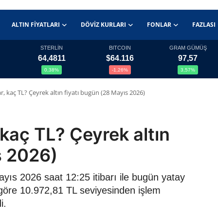
ALTIN FIYATLARI
DÖVIZ KURLARI
FONLAR
FAZLASI
STERLİN
BITCOIN
GRAM GÜMÜŞ
64,4811
$64.116
97,57
0,38%
-1,26%
3,57%
r, kaç TL? Çeyrek altın fiyatı bugün (28 Mayıs 2026)
 kaç TL? Çeyrek altın
s 2026)
Mayıs 2026 saat 12:25 itibarı ile bugün yatay
e göre 10.972,81 TL seviyesinden işlem
i.