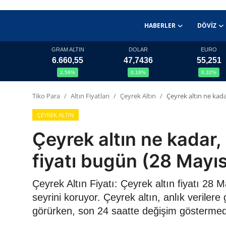
HABERLER
DÖVIZ
GRAM ALTIN
DOLAR
EURO
6.660,55
47,7436
55,251
Haberler
2,59%
0,18%
0,32%
Döviz
Tiko Para
Altın Fiyatları
Çeyrek Altın
Çeyrek altın ne kada
Altın Fiyatları
ÇEYREK ALTIN
Çeyrek altın ne kadar,
Döviz Kurları
fiyatı bugün (28 Mayı
Fonlar
Çeyrek Altın Fiyatı: Çeyrek altın fiyatı 28 
Kripto Paralar
seyrini koruyor. Çeyrek altın, anlık veriler
görürken, son 24 saatte değişim göstermed
Çeviriciler