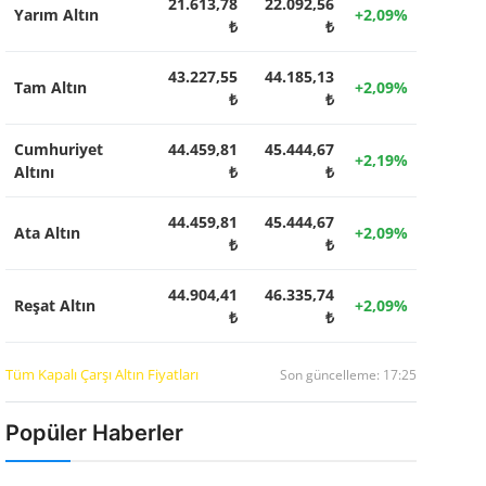
21.613,78
22.092,56
Yarım Altın
+2,09%
₺
₺
43.227,55
44.185,13
Tam Altın
+2,09%
₺
₺
Cumhuriyet
44.459,81
45.444,67
+2,19%
Altını
₺
₺
44.459,81
45.444,67
Ata Altın
+2,09%
₺
₺
44.904,41
46.335,74
Reşat Altın
+2,09%
₺
₺
Tüm Kapalı Çarşı Altın Fiyatları
Son güncelleme: 17:25
Popüler Haberler