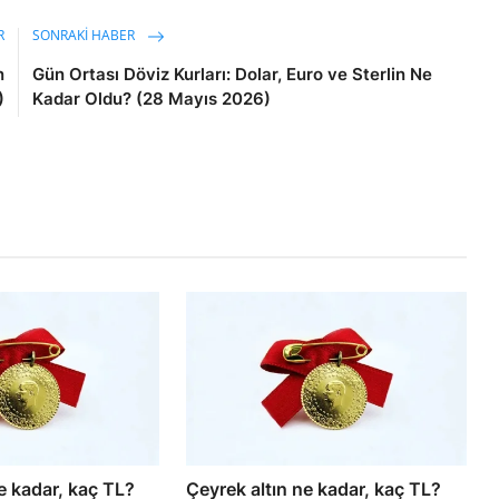
R
SONRAKI HABER
n
Gün Ortası Döviz Kurları: Dolar, Euro ve Sterlin Ne
)
Kadar Oldu? (28 Mayıs 2026)
e kadar, kaç TL?
Çeyrek altın ne kadar, kaç TL?