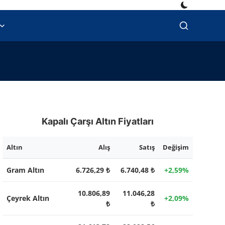
Kapalı Çarşı Altın Fiyatları
Altın
Alış
Satış
Değişim
Gram Altın
6.726,29 ₺
6.740,48 ₺
+2,59%
10.806,89
11.046,28
Çeyrek Altın
+2,09%
₺
₺