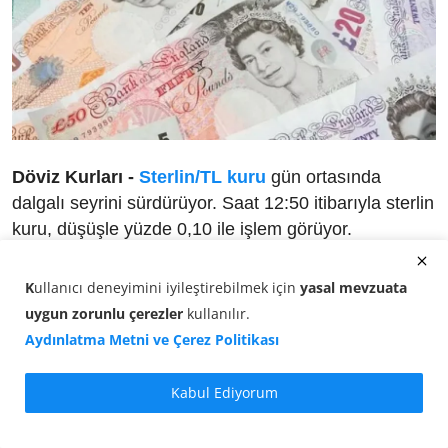
Döviz Kurları -
Sterlin/TL kuru
gün ortasında
dalgalı seyrini sürdürüyor. Saat 12:50 itibarıyla sterlin
kuru, düşüşle yüzde 0,10 ile işlem görüyor.
1 İngiliz Sterlini, 62,1538 TL seviyesinde bulunuyor.
K
ullanıcı deneyimini iyileştirebilmek için
yasal mevzuata
Sabah/Öğle itibarıyla döviz piyasasında:
uygun zorunlu çerezler
kullanılır
.
Aydınlatma Metni ve Çerez Politikası
Sterlin alış fiyatı:
62,0408 TL
Kabul Ediyorum
Sterlin satış fiyatı:
62,1538 TL
Güncel Sterlin Karşılıkları (13 Haziran