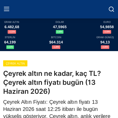
GRAM ALTIN
DOLAR
EURO
6.482,68
47,5965
54,9858
-0,21%
0,06%
-0,09%
Haberler
STERLİN
BITCOIN
GRAM GÜMÜŞ
64,199
$64.314
94,13
Döviz
0,10%
-1,26%
-0,85%
Altın Fiyatları
ÇEYREK ALTIN
Çeyrek altın ne kadar, kaç TL?
Döviz Kurları
Çeyrek altın fiyatı bugün (13
Fonlar
Haziran 2026)
Kripto Paralar
Çeyrek Altın Fiyatı: Çeyrek altın fiyatı 13
Haziran 2026 saat 12:25 itibarı ile bugün
Çeviriciler
yükseliş gösteriyor. Çeyrek altın, anlık verilere