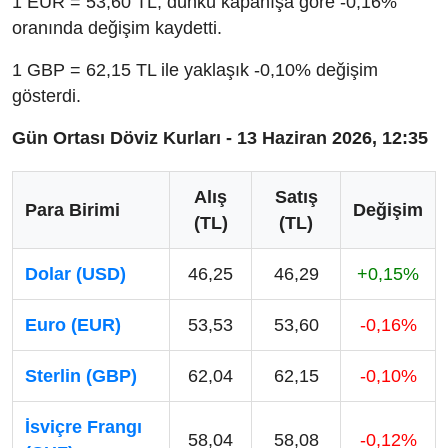
1 EUR = 53,60 TL, dünkü kapanışa göre -0,16%
oranında değişim kaydetti.
1 GBP = 62,15 TL ile yaklaşık -0,10% değişim
gösterdi.
Gün Ortası Döviz Kurları - 13 Haziran 2026, 12:35
Alış
Satış
Para Birimi
Değişim
(TL)
(TL)
Dolar (USD)
46,25
46,29
+0,15%
Euro (EUR)
53,53
53,60
-0,16%
Sterlin (GBP)
62,04
62,15
-0,10%
İsviçre Frangı
58,04
58,08
-0,12%