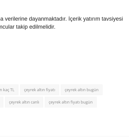
a verilerine dayanmaktadır. İçerik yatırım tavsiyesi
mcular takip edilmelidir.
ın kaç TL
çeyrek altın fiyatı
çeyrek altın bugün
çeyrek altın canlı
çeyrek altın fiyatı bugün