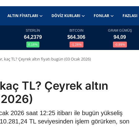
ALTIN FIYATLARI
DÖVIZ KURLARI
FONLAR
FAZLASI
STERLİN
BITCOIN
GRAM GÜMÜŞ
64,2379
$64.306
94,09
0,16%
-1,26%
-0,89%
r, kaç TL? Çeyrek altın fiyatı bugün (03 Ocak 2026)
 kaç TL? Çeyrek altın
 2026)
Ocak 2026 saat 12:25 itibarı ile bugün yükseliş
re 10.281,24 TL seviyesinden işlem görürken, son