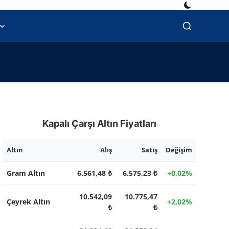
Kapalı Çarşı Altın Fiyatları
Altın
Alış
Satış
Değişim
Gram Altın
6.561,48 ₺
6.575,23 ₺
+0,02%
10.542,09
10.775,47
Çeyrek Altın
+2,02%
₺
₺