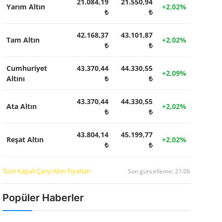
21.084,19
21.550,94
Yarım Altın
+2,02%
₺
₺
42.168,37
43.101,87
Tam Altın
+2,02%
₺
₺
Cumhuriyet
43.370,44
44.330,55
+2,09%
Altını
₺
₺
43.370,44
44.330,55
Ata Altın
+2,02%
₺
₺
43.804,14
45.199,77
Reşat Altın
+2,02%
₺
₺
Tüm Kapalı Çarşı Altın Fiyatları
Son güncelleme: 21:06
Popüler Haberler