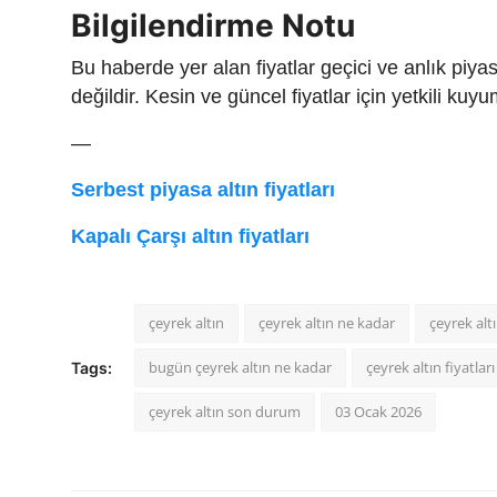
Bilgilendirme Notu
Bu haberde yer alan fiyatlar geçici ve anlık piyas
değildir. Kesin ve güncel fiyatlar için yetkili kuyu
—
Serbest piyasa altın fiyatları
Kapalı Çarşı altın fiyatları
çeyrek altın
çeyrek altın ne kadar
çeyrek alt
bugün çeyrek altın ne kadar
çeyrek altın fiyatları
Tags:
çeyrek altın son durum
03 Ocak 2026