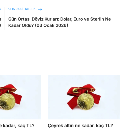
R
SONRAKI HABER
n
Gün Ortası Döviz Kurları: Dolar, Euro ve Sterlin Ne
)
Kadar Oldu? (03 Ocak 2026)
e kadar, kaç TL?
Çeyrek altın ne kadar, kaç TL?