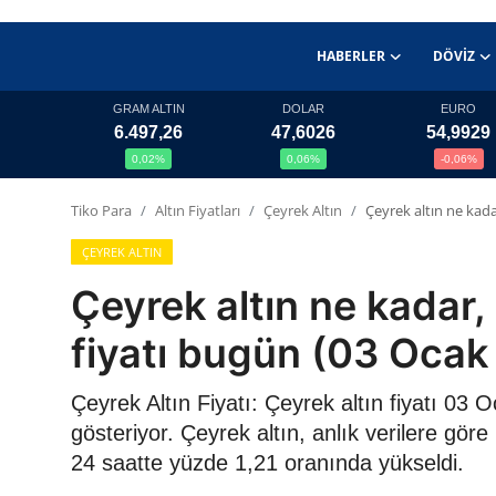
HABERLER
DÖVIZ
GRAM ALTIN
DOLAR
EURO
6.497,26
47,6026
54,9929
Haberler
0,02%
0,06%
-0,06%
Döviz
Tiko Para
Altın Fiyatları
Çeyrek Altın
Çeyrek altın ne kada
Altın Fiyatları
ÇEYREK ALTIN
Çeyrek altın ne kadar,
Döviz Kurları
fiyatı bugün (03 Ocak
Fonlar
Çeyrek Altın Fiyatı: Çeyrek altın fiyatı 03 
Kripto Paralar
gösteriyor. Çeyrek altın, anlık verilere gö
24 saatte yüzde 1,21 oranında yükseldi.
Çeviriciler