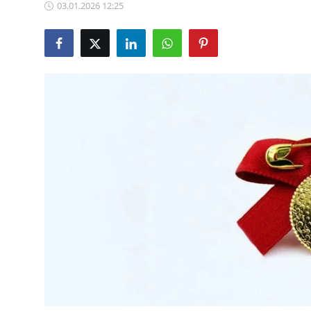
03.01.2026 12:25
TCMB Kurları
Emtia Fiyatları
Kapalı Çarşı
Şirket Haberleri