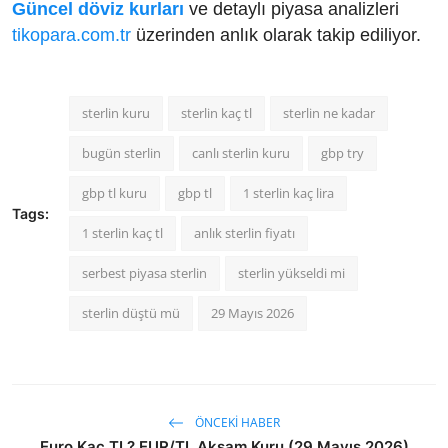
Güncel döviz kurları
ve detaylı piyasa analizleri
tikopara.com.tr
üzerinden anlık olarak takip ediliyor.
sterlin kuru
sterlin kaç tl
sterlin ne kadar
bugün sterlin
canlı sterlin kuru
gbp try
gbp tl kuru
gbp tl
1 sterlin kaç lira
Tags:
1 sterlin kaç tl
anlık sterlin fiyatı
serbest piyasa sterlin
sterlin yükseldi mi
sterlin düştü mü
29 Mayıs 2026
ÖNCEKI HABER
Euro Kaç TL? EUR/TL Akşam Kuru (29 Mayıs 2026)