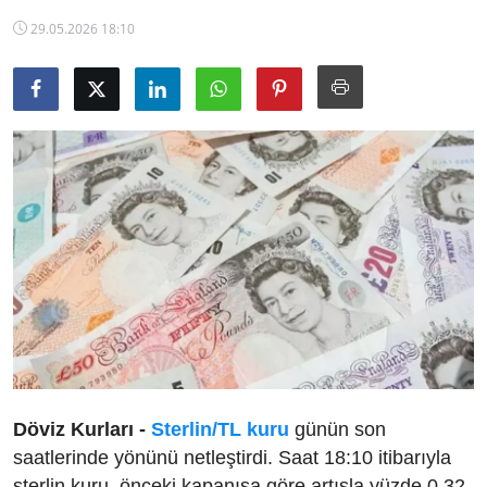
TCMB Kurları
29.05.2026 18:10
Emtia Fiyatları
Kapalı Çarşı
Şirket Haberleri
Döviz Kurları -
Sterlin/TL kuru
günün son
saatlerinde yönünü netleştirdi. Saat 18:10 itibarıyla
sterlin kuru, önceki kapanışa göre artışla yüzde 0,32