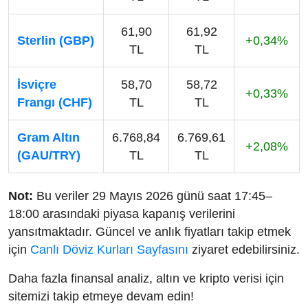
61,90
61,92
Sterlin (GBP)
+0,34%
TL
TL
İsviçre
58,70
58,72
+0,33%
Frangı (CHF)
TL
TL
Gram Altın
6.768,84
6.769,61
+2,08%
(GAU/TRY)
TL
TL
Not:
Bu veriler 29 Mayıs 2026 günü saat 17:45–
18:00 arasındaki piyasa kapanış verilerini
yansıtmaktadır. Güncel ve anlık fiyatları takip etmek
için
Canlı Döviz Kurları Sayfasını
ziyaret edebilirsiniz.
Daha fazla finansal analiz, altın ve kripto verisi için
sitemizi takip etmeye devam edin!