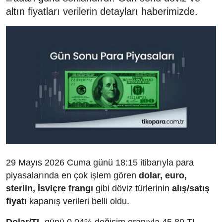
altın fiyatları verilerin detayları haberimizde.
29 Mayıs 2026 Cuma günü 18:15 itibarıyla para
piyasalarında en çok işlem gören
dolar, euro,
sterlin, İsviçre frangı
gibi döviz türlerinin
alış/satış
fiyatı
kapanış verileri belli oldu.
Dolar/TL
günü 0,04% değişim oranıyla 45,89 TL