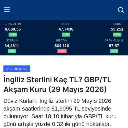
GRAM ALTIN
DOLAR
EURO
6.660,55
47,7436
55,251
2,59%
0,18%
0,32%
Haberler
STERLİN
BITCOIN
GRAM GÜMÜŞ
64,4811
$64.116
97,57
Döviz
0,38%
-1,26%
3,57%
Altın Fiyatları
STERLIN (GBP)
İngiliz Sterlini Kaç TL? GBP/TL
Döviz Kurları
Akşam Kuru (29 Mayıs 2026)
Fonlar
Döviz Kurları: İngiliz sterlini 29 Mayıs 2026
Kripto Paralar
akşam saatlerinde 61,9095 TL seviyesinde
bulunuyor. Saat 18:10 itibarıyla GBP/TL kuru
Çeviriciler
günü artışla yüzde 0,32 ile günü noktaladı.