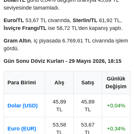
seviyesinde tamamladı.
Euro/TL
53,67 TL civarında,
Sterlin/TL
61,92 TL,
İsviçre Frangı/TL
ise 58,72 TL'den kapanış yaptı.
Gram Altın
, iç piyasada 6.769,61 TL civarında işlem
gördü.
Gün Sonu Döviz Kurları - 29 Mayıs 2026, 18:15
Günlük
Para Birimi
Alış
Satış
Değişim
45,89
45,89
Dolar (USD)
+0,04%
TL
TL
53,58
53,67
Euro (EUR)
+0,34%
TL
TL