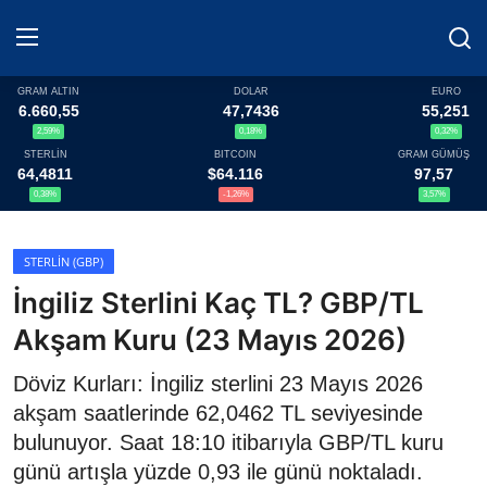
GRAM ALTIN
DOLAR
EURO
6.660,55
47,7436
55,251
2,59%
0,18%
0,32%
Haberler
STERLİN
BITCOIN
GRAM GÜMÜŞ
64,4811
$64.116
97,57
Döviz
0,38%
-1,26%
3,57%
Altın Fiyatları
STERLIN (GBP)
İngiliz Sterlini Kaç TL? GBP/TL
Döviz Kurları
Akşam Kuru (23 Mayıs 2026)
Fonlar
Döviz Kurları: İngiliz sterlini 23 Mayıs 2026
Kripto Paralar
akşam saatlerinde 62,0462 TL seviyesinde
bulunuyor. Saat 18:10 itibarıyla GBP/TL kuru
Çeviriciler
günü artışla yüzde 0,93 ile günü noktaladı.