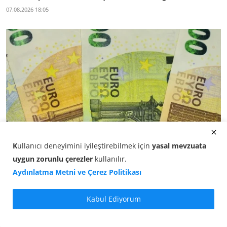
07.08.2026 18:05
K
ullanıcı deneyimini iyileştirebilmek için
yasal mevzuata
uygun zorunlu çerezler
kullanılır
.
Aydınlatma Metni ve Çerez Politikası
Euro Kaç TL? EUR/TL Öğle Kuru (07 Ağustos 2026)
07.08.2026 12:45
Kabul Ediyorum