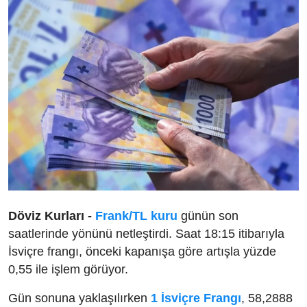
Döviz Kurları -
Frank/TL kuru
günün son
saatlerinde yönünü netleştirdi. Saat 18:15 itibarıyla
İsviçre frangı, önceki kapanışa göre artışla yüzde
0,55 ile işlem görüyor.
Gün sonuna yaklaşılırken
1 İsviçre Frangı
, 58,2888