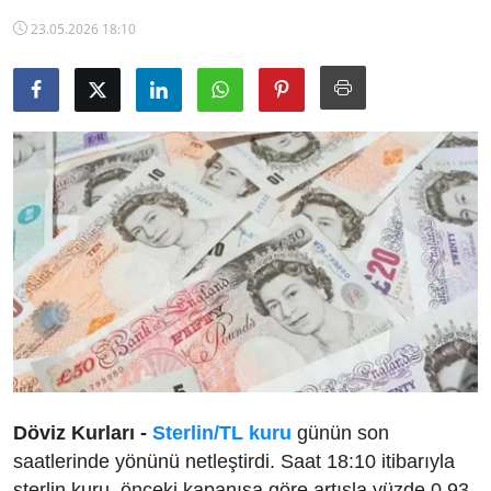
TCMB Kurları
23.05.2026 18:10
Emtia Fiyatları
Kapalı Çarşı
Şirket Haberleri
Döviz Kurları -
Sterlin/TL kuru
günün son
saatlerinde yönünü netleştirdi. Saat 18:10 itibarıyla
sterlin kuru, önceki kapanışa göre artışla yüzde 0,93