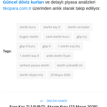
Güncel döviz kurları
ve detaylı piyasa analizleri
tikopara.com.tr
üzerinden anlık olarak takip ediliyor.
sterlin kuru
sterlin kaç tl
sterlin ne kadar
bugün sterlin
canlı sterlin kuru
gbp try
gbp tl kuru
gbp tl
1 sterlin kaç lira
Tags:
1 sterlin kaç tl
anlık sterlin fiyatı
serbest piyasa sterlin
sterlin yükseldi mi
sterlin düştü mü
23 Mayıs 2026
ÖNCEKI HABER
Euro Kaç TL? EUR/TL Akşam Kuru (23 Mayıs 2026)