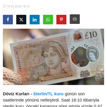
TCMB Kurları
18.05.2026 18:10
Emtia Fiyatları
Kapalı Çarşı
Şirket Haberleri
Döviz Kurları -
Sterlin/TL kuru
günün son
saatlerinde yönünü netleştirdi. Saat 18:10 itibarıyla
sterlin kuru, önceki kapanışa göre artışla yüzde 0,47