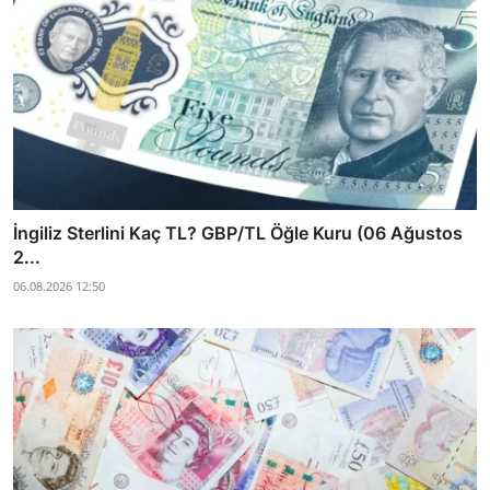
İngiliz Sterlini Kaç TL? GBP/TL Öğle Kuru (06 Ağustos
2...
06.08.2026 12:50