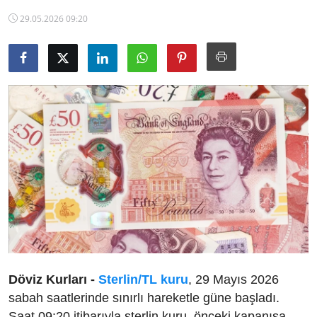
TCMB Kurları
29.05.2026 09:20
Emtia Fiyatları
Kapalı Çarşı
Şirket Haberleri
Döviz Kurları -
Sterlin/TL kuru
, 29 Mayıs 2026
sabah saatlerinde sınırlı hareketle güne başladı.
Saat 09:20 itibarıyla sterlin kuru, önceki kapanışa