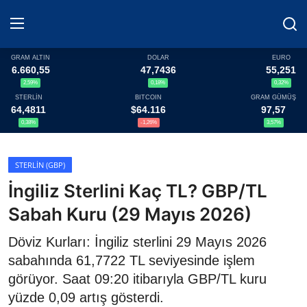
GRAM ALTIN
DOLAR
EURO
6.660,55
47,7436
55,251
2,59%
0,18%
0,32%
Haberler
STERLİN
BITCOIN
GRAM GÜMÜŞ
64,4811
$64.116
97,57
Döviz
0,38%
-1,26%
3,57%
Altın Fiyatları
STERLIN (GBP)
İngiliz Sterlini Kaç TL? GBP/TL
Döviz Kurları
Sabah Kuru (29 Mayıs 2026)
Fonlar
Döviz Kurları: İngiliz sterlini 29 Mayıs 2026
Kripto Paralar
sabahında 61,7722 TL seviyesinde işlem
görüyor. Saat 09:20 itibarıyla GBP/TL kuru
Çeviriciler
yüzde 0,09 artış gösterdi.