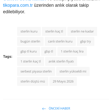
tikopara.com.tr
üzerinden anlık olarak takip
edilebiliyor.
sterlin kuru
sterlin kaç tl
sterlin ne kadar
bugün sterlin
canlı sterlin kuru
gbp try
gbp tl kuru
gbp tl
1 sterlin kaç lira
Tags:
1 sterlin kaç tl
anlık sterlin fiyatı
serbest piyasa sterlin
sterlin yükseldi mi
sterlin düştü mü
29 Mayıs 2026
ÖNCEKI HABER