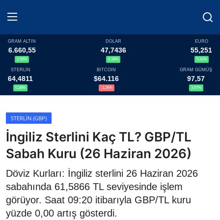
GRAM ALTIN
DOLAR
EURO
6.660,55
47,7436
55,251
2,59%
0,18%
0,32%
Haberler
STERLİN
BITCOIN
GRAM GÜMÜŞ
64,4811
$64.116
97,57
Döviz
0,38%
-1,26%
3,57%
Altın Fiyatları
STERLIN (GBP)
İngiliz Sterlini Kaç TL? GBP/TL
Döviz Kurları
Sabah Kuru (26 Haziran 2026)
Fonlar
Döviz Kurları: İngiliz sterlini 26 Haziran 2026
Kripto Paralar
sabahında 61,5866 TL seviyesinde işlem
görüyor. Saat 09:20 itibarıyla GBP/TL kuru
Çeviriciler
yüzde 0,00 artış gösterdi.