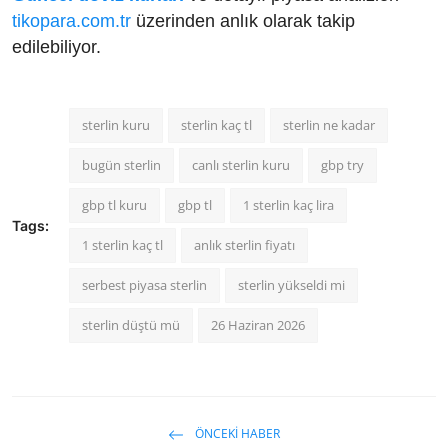
tikopara.com.tr
üzerinden anlık olarak takip
edilebiliyor.
sterlin kuru
sterlin kaç tl
sterlin ne kadar
bugün sterlin
canlı sterlin kuru
gbp try
gbp tl kuru
gbp tl
1 sterlin kaç lira
Tags:
1 sterlin kaç tl
anlık sterlin fiyatı
serbest piyasa sterlin
sterlin yükseldi mi
sterlin düştü mü
26 Haziran 2026
ÖNCEKI HABER