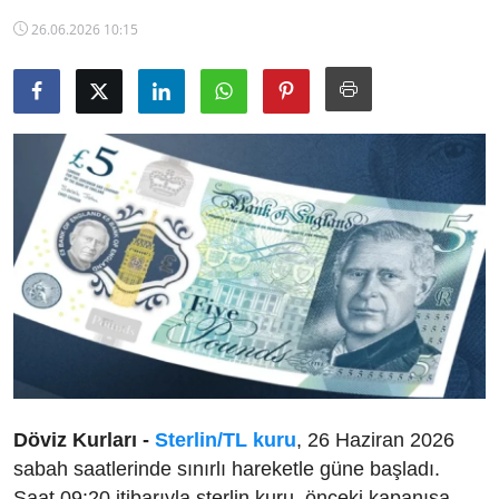
TCMB Kurları
26.06.2026 10:15
Emtia Fiyatları
Kapalı Çarşı
Şirket Haberleri
Döviz Kurları -
Sterlin/TL kuru
, 26 Haziran 2026
sabah saatlerinde sınırlı hareketle güne başladı.
Saat 09:20 itibarıyla sterlin kuru, önceki kapanışa