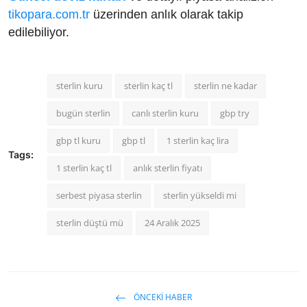
tikopara.com.tr
üzerinden anlık olarak takip
edilebiliyor.
sterlin kuru
sterlin kaç tl
sterlin ne kadar
bugün sterlin
canlı sterlin kuru
gbp try
gbp tl kuru
gbp tl
1 sterlin kaç lira
Tags:
1 sterlin kaç tl
anlık sterlin fiyatı
serbest piyasa sterlin
sterlin yükseldi mi
sterlin düştü mü
24 Aralık 2025
ÖNCEKI HABER