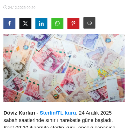
TCMB Kurları
24.12.2025 09:20
Emtia Fiyatları
Kapalı Çarşı
Şirket Haberleri
Döviz Kurları -
Sterlin/TL kuru
, 24 Aralık 2025
sabah saatlerinde sınırlı hareketle güne başladı.
Saat 09:20 itibarıyla sterlin kuru, önceki kapanışa