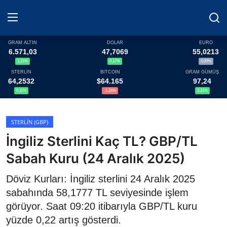
GRAM ALTIN
DOLAR
EURO
6.571,03
47,7069
55,0213
1,21%
0,17%
0,00%
Haberler
STERLİN
BITCOIN
GRAM GÜMÜŞ
64,2532
$64.165
97,24
Döviz
0,11%
-1,26%
3,21%
Altın Fiyatları
STERLIN (GBP)
İngiliz Sterlini Kaç TL? GBP/TL
Döviz Kurları
Sabah Kuru (24 Aralık 2025)
Fonlar
Döviz Kurları: İngiliz sterlini 24 Aralık 2025
Kripto Paralar
sabahında 58,1777 TL seviyesinde işlem
görüyor. Saat 09:20 itibarıyla GBP/TL kuru
Çeviriciler
yüzde 0,22 artış gösterdi.