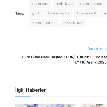
sterlin kuru
sterlin kaç tl
sterlin ne kadar
gbp tl
1 sterlin kaç lira
1 sterlin kaç tl
an
Tags:
sterlin düştü mü
16 Aralık 2025
ÖNCEKI HABE
Euro Güne Nasıl Başladı? EUR/TL Kuru: 1 Euro Ka
TL? (16 Aralık 2025
İlgili Haberler