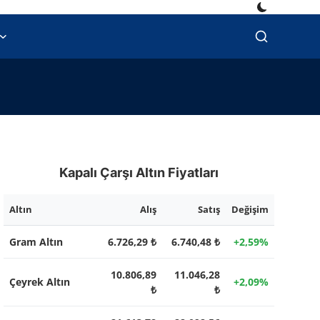
Kapalı Çarşı Altın Fiyatları
Altın
Alış
Satış
Değişim
Gram Altın
6.726,29 ₺
6.740,48 ₺
+2,59%
10.806,89
11.046,28
Çeyrek Altın
+2,09%
₺
₺