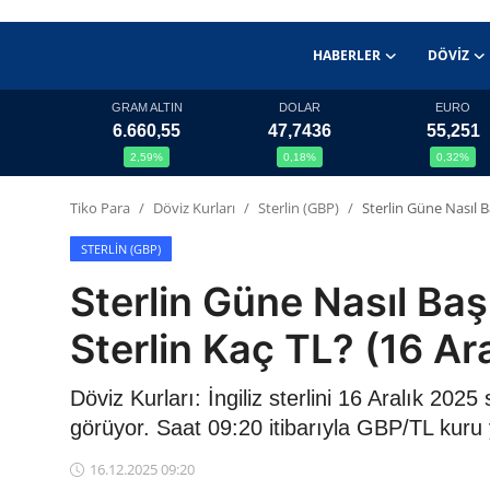
HABERLER
DÖVIZ
GRAM ALTIN
DOLAR
EURO
6.660,55
47,7436
55,251
Haberler
2,59%
0,18%
0,32%
Döviz
Tiko Para
Döviz Kurları
Sterlin (GBP)
Sterlin Güne Nasıl B
Altın Fiyatları
STERLIN (GBP)
Sterlin Güne Nasıl Baş
Döviz Kurları
Sterlin Kaç TL? (16 Ar
Fonlar
Döviz Kurları: İngiliz sterlini 16 Aralık 20
Kripto Paralar
görüyor. Saat 09:20 itibarıyla GBP/TL kuru
Çeviriciler
16.12.2025 09:20