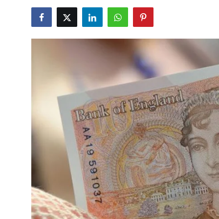
TCMB Kurları
Emtia Fiyatları
Kapalı Çarşı
Şirket Haberleri