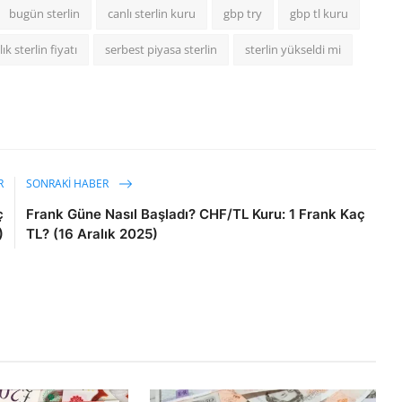
bugün sterlin
canlı sterlin kuru
gbp try
gbp tl kuru
lık sterlin fiyatı
serbest piyasa sterlin
sterlin yükseldi mi
R
SONRAKI HABER
ç
Frank Güne Nasıl Başladı? CHF/TL Kuru: 1 Frank Kaç
)
TL? (16 Aralık 2025)