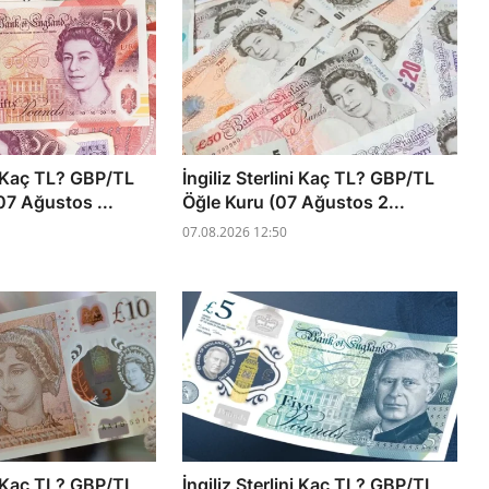
ni Kaç TL? GBP/TL
İngiliz Sterlini Kaç TL? GBP/TL
7 Ağustos ...
Öğle Kuru (07 Ağustos 2...
07.08.2026 12:50
ni Kaç TL? GBP/TL
İngiliz Sterlini Kaç TL? GBP/TL