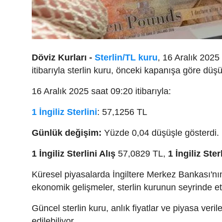
Döviz Kurları -
Sterlin/TL kuru
, 16 Aralık 2025
itibarıyla sterlin kuru, önceki kapanışa göre düş
16 Aralık 2025 saat 09:20 itibarıyla:
1 İngiliz Sterlini
: 57,1256 TL
Günlük değişim:
Yüzde 0,04 düşüşle gösterdi.
1 İngiliz Sterlini Alış
57,0829 TL,
1 İngiliz Sterl
Küresel piyasalarda İngiltere Merkez Bankası'nın p
ekonomik gelişmeler, sterlin kurunun seyrinde e
Güncel sterlin kuru, anlık fiyatlar ve piyasa veril
edilebiliyor.