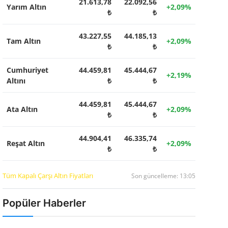
21.613,78
22.092,56
Yarım Altın
+2,09%
₺
₺
43.227,55
44.185,13
Tam Altın
+2,09%
₺
₺
Cumhuriyet
44.459,81
45.444,67
+2,19%
Altını
₺
₺
44.459,81
45.444,67
Ata Altın
+2,09%
₺
₺
44.904,41
46.335,74
Reşat Altın
+2,09%
₺
₺
Tüm Kapalı Çarşı Altın Fiyatları
Son güncelleme: 13:05
Popüler Haberler