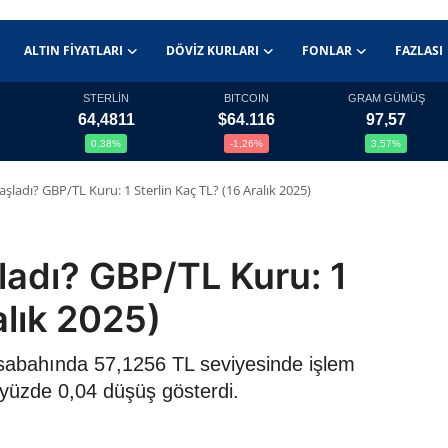
ALTIN FIYATLARI
DÖVIZ KURLARI
FONLAR
FAZLASI
STERLİN
BITCOIN
GRAM GÜMÜŞ
64,4811
$64.116
97,57
0,38%
-1,26%
3,57%
aşladı? GBP/TL Kuru: 1 Sterlin Kaç TL? (16 Aralık 2025)
ladı? GBP/TL Kuru: 1
alık 2025)
25 sabahında 57,1256 TL seviyesinde işlem
 yüzde 0,04 düşüş gösterdi.