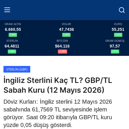
GRAM ALTIN
DOLAR
EURO
6.660,55
47,7436
55,251
2,59%
0,18%
0,32%
Haberler
STERLİN
BITCOIN
GRAM GÜMÜŞ
64,4811
$64.116
97,57
Döviz
0,38%
-1,26%
3,57%
Altın Fiyatları
STERLIN (GBP)
İngiliz Sterlini Kaç TL? GBP/TL
Döviz Kurları
Sabah Kuru (12 Mayıs 2026)
Fonlar
Döviz Kurları: İngiliz sterlini 12 Mayıs 2026
Kripto Paralar
sabahında 61,7569 TL seviyesinde işlem
görüyor. Saat 09:20 itibarıyla GBP/TL kuru
Çeviriciler
yüzde 0,05 düşüş gösterdi.