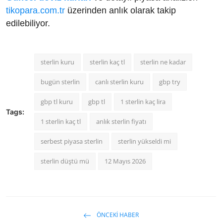
tikopara.com.tr
üzerinden anlık olarak takip
edilebiliyor.
sterlin kuru
sterlin kaç tl
sterlin ne kadar
bugün sterlin
canlı sterlin kuru
gbp try
gbp tl kuru
gbp tl
1 sterlin kaç lira
Tags:
1 sterlin kaç tl
anlık sterlin fiyatı
serbest piyasa sterlin
sterlin yükseldi mi
sterlin düştü mü
12 Mayıs 2026
ÖNCEKI HABER