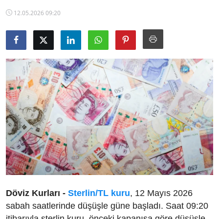
TCMB Kurları
12.05.2026 09:20
Emtia Fiyatları
Kapalı Çarşı
Şirket Haberleri
Döviz Kurları -
Sterlin/TL kuru
, 12 Mayıs 2026
sabah saatlerinde düşüşle güne başladı. Saat 09:20
itibarıyla sterlin kuru, önceki kapanışa göre düşüşle