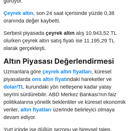
görüyor.
Çeyrek altın
, son 24 saat içerisinde yüzde 0,38
oranında değer kaybetti.
Serbest piyasada
çeyrek altın
alış 10.943,52 TL
olurken çeyrek altın satış fiyatı ise 11.195,29 TL
olarak gerçekleşti.
Altın Piyasası Değerlendirmesi
Uzmanlara göre
çeyrek altın fiyatları
, küresel
piyasalarda
ons altın fiyatı
ndaki hareketler ve
dolar/TL
kurundaki yön netleşene kadar yatay
seyrini sürdürebilir. ABD Merkez Bankası'nın faiz
politikalarına yönelik beklentiler ve küresel ekonomik
veriler,
altın fiyatları
üzerinde belirleyici olmaya
devam ediyor.
Yurt içinde ise düğün sezonu ve bireysel talep,