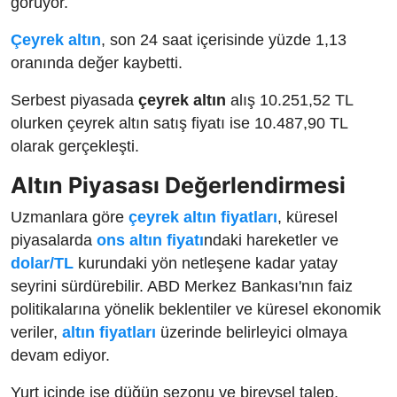
görüyor.
Çeyrek altın
, son 24 saat içerisinde yüzde 1,13
oranında değer kaybetti.
Serbest piyasada
çeyrek altın
alış 10.251,52 TL
olurken çeyrek altın satış fiyatı ise 10.487,90 TL
olarak gerçekleşti.
Altın Piyasası Değerlendirmesi
Uzmanlara göre
çeyrek altın fiyatları
, küresel
piyasalarda
ons altın fiyatı
ndaki hareketler ve
dolar/TL
kurundaki yön netleşene kadar yatay
seyrini sürdürebilir. ABD Merkez Bankası'nın faiz
politikalarına yönelik beklentiler ve küresel ekonomik
veriler,
altın fiyatları
üzerinde belirleyici olmaya
devam ediyor.
Yurt içinde ise düğün sezonu ve bireysel talep,