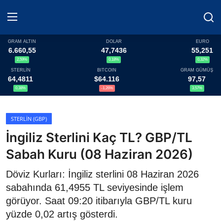
GRAM ALTIN
DOLAR
EURO
6.660,55
47,7436
55,251
2,59%
0,18%
0,32%
Haberler
STERLİN
BITCOIN
GRAM GÜMÜŞ
64,4811
$64.116
97,57
Döviz
0,38%
-1,26%
3,57%
Altın Fiyatları
STERLIN (GBP)
İngiliz Sterlini Kaç TL? GBP/TL
Döviz Kurları
Sabah Kuru (08 Haziran 2026)
Fonlar
Döviz Kurları: İngiliz sterlini 08 Haziran 2026
Kripto Paralar
sabahında 61,4955 TL seviyesinde işlem
görüyor. Saat 09:20 itibarıyla GBP/TL kuru
Çeviriciler
yüzde 0,02 artış gösterdi.