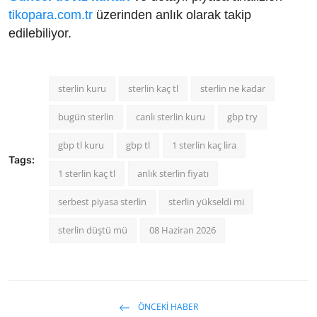
tikopara.com.tr
üzerinden anlık olarak takip
edilebiliyor.
sterlin kuru
sterlin kaç tl
sterlin ne kadar
bugün sterlin
canlı sterlin kuru
gbp try
gbp tl kuru
gbp tl
1 sterlin kaç lira
Tags:
1 sterlin kaç tl
anlık sterlin fiyatı
serbest piyasa sterlin
sterlin yükseldi mi
sterlin düştü mü
08 Haziran 2026
ÖNCEKI HABER