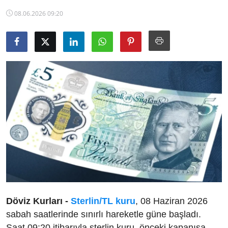
TCMB Kurları
08.06.2026 09:20
Emtia Fiyatları
Kapalı Çarşı
Şirket Haberleri
Döviz Kurları -
Sterlin/TL kuru
, 08 Haziran 2026
sabah saatlerinde sınırlı hareketle güne başladı.
Saat 09:20 itibarıyla sterlin kuru, önceki kapanışa