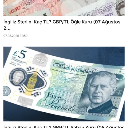
İngiliz Sterlini Kaç TL? GBP/TL Öğle Kuru (07 Ağustos
2...
07.08.2026 12:50
İngiliz Sterlini Kaç TL? GBP/TL Sabah Kuru (08 Ağustos