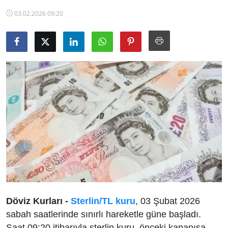
TCMB Kurları
03.02.2026 09:20
Emtia Fiyatları
Kapalı Çarşı
Şirket Haberleri
Döviz Kurları -
Sterlin/TL kuru
, 03 Şubat 2026
sabah saatlerinde sınırlı hareketle güne başladı.
Saat 09:20 itibarıyla sterlin kuru, önceki kapanışa