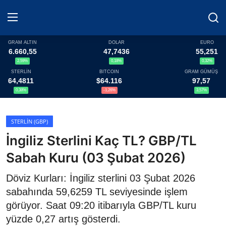
GRAM ALTIN
DOLAR
EURO
6.660,55
47,7436
55,251
2,59%
0,18%
0,32%
Haberler
STERLİN
BITCOIN
GRAM GÜMÜŞ
64,4811
$64.116
97,57
Döviz
0,38%
-1,26%
3,57%
Altın Fiyatları
STERLIN (GBP)
İngiliz Sterlini Kaç TL? GBP/TL
Döviz Kurları
Sabah Kuru (03 Şubat 2026)
Fonlar
Döviz Kurları: İngiliz sterlini 03 Şubat 2026
Kripto Paralar
sabahında 59,6259 TL seviyesinde işlem
görüyor. Saat 09:20 itibarıyla GBP/TL kuru
Çeviriciler
yüzde 0,27 artış gösterdi.