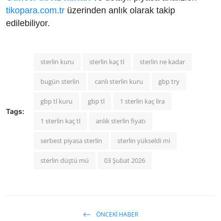
tikopara.com.tr
üzerinden anlık olarak takip
edilebiliyor.
sterlin kuru
sterlin kaç tl
sterlin ne kadar
bugün sterlin
canlı sterlin kuru
gbp try
gbp tl kuru
gbp tl
1 sterlin kaç lira
Tags:
1 sterlin kaç tl
anlık sterlin fiyatı
serbest piyasa sterlin
sterlin yükseldi mi
sterlin düştü mü
03 Şubat 2026
ÖNCEKI HABER