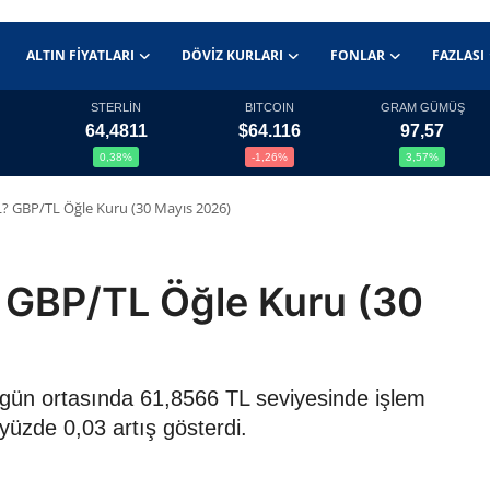
ALTIN FIYATLARI
DÖVIZ KURLARI
FONLAR
FAZLASI
STERLİN
BITCOIN
GRAM GÜMÜŞ
64,4811
$64.116
97,57
0,38%
-1,26%
3,57%
 TL? GBP/TL Öğle Kuru (30 Mayıs 2026)
L? GBP/TL Öğle Kuru (30
26 gün ortasında 61,8566 TL seviyesinde işlem
yüzde 0,03 artış gösterdi.