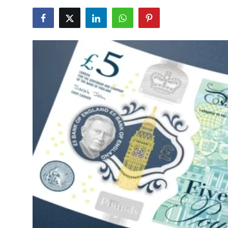
TCMB Kurları
Emtia Fiyatları
Kapalı Çarşı
Şirket Haberleri