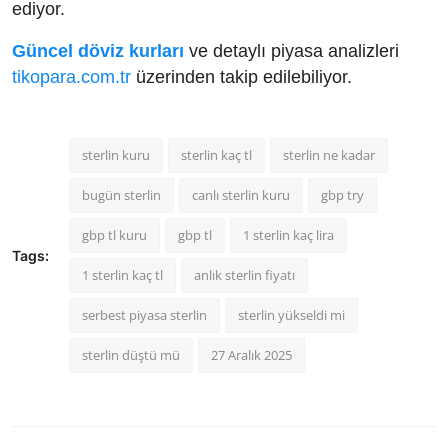
ediyor.
Güncel döviz kurları
ve detaylı piyasa analizleri
tikopara.com.tr
üzerinden takip edilebiliyor.
sterlin kuru
sterlin kaç tl
sterlin ne kadar
bugün sterlin
canlı sterlin kuru
gbp try
gbp tl kuru
gbp tl
1 sterlin kaç lira
Tags:
1 sterlin kaç tl
anlık sterlin fiyatı
serbest piyasa sterlin
sterlin yükseldi mi
sterlin düştü mü
27 Aralık 2025