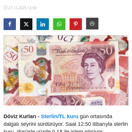
TCMB Kurları
27.12.2025 12:50
Emtia Fiyatları
Kapalı Çarşı
Şirket Haberleri
Döviz Kurları -
Sterlin/TL kuru
gün ortasında
dalgalı seyrini sürdürüyor. Saat 12:50 itibarıyla sterlin
kuru, düşüşle yüzde 0,18 ile işlem görüyor.