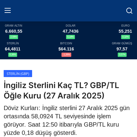
GRAM ALTIN
DOLAR
EURO
6.660,55
47,7436
55,251
2,59%
0,18%
0,32%
Haberler
STERLİN
BITCOIN
GRAM GÜMÜŞ
64,4811
$64.116
97,57
Döviz
0,38%
-1,26%
3,57%
Altın Fiyatları
STERLIN (GBP)
İngiliz Sterlini Kaç TL? GBP/TL
Döviz Kurları
Öğle Kuru (27 Aralık 2025)
Fonlar
Döviz Kurları: İngiliz sterlini 27 Aralık 2025 gün
Kripto Paralar
ortasında 58,0924 TL seviyesinde işlem
görüyor. Saat 12:50 itibarıyla GBP/TL kuru
Çeviriciler
yüzde 0,18 düşüş gösterdi.