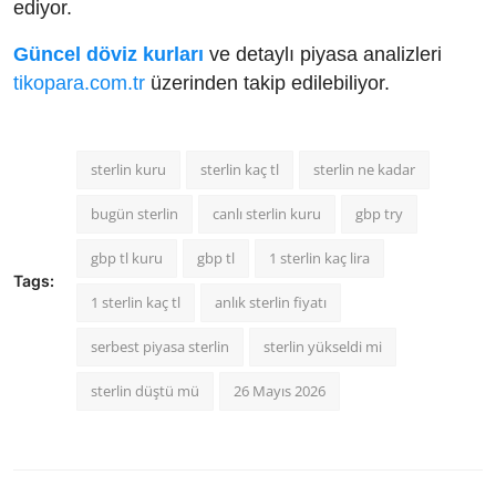
ediyor.
Güncel döviz kurları
ve detaylı piyasa analizleri
tikopara.com.tr
üzerinden takip edilebiliyor.
sterlin kuru
sterlin kaç tl
sterlin ne kadar
bugün sterlin
canlı sterlin kuru
gbp try
gbp tl kuru
gbp tl
1 sterlin kaç lira
Tags:
1 sterlin kaç tl
anlık sterlin fiyatı
serbest piyasa sterlin
sterlin yükseldi mi
sterlin düştü mü
26 Mayıs 2026