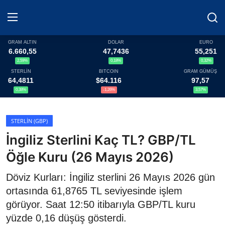
GRAM ALTIN
DOLAR
EURO
6.660,55
47,7436
55,251
2,59%
0,18%
0,32%
Haberler
STERLİN
BITCOIN
GRAM GÜMÜŞ
64,4811
$64.116
97,57
Döviz
0,38%
-1,26%
3,57%
Altın Fiyatları
STERLIN (GBP)
İngiliz Sterlini Kaç TL? GBP/TL
Döviz Kurları
Öğle Kuru (26 Mayıs 2026)
Fonlar
Döviz Kurları: İngiliz sterlini 26 Mayıs 2026 gün
Kripto Paralar
ortasında 61,8765 TL seviyesinde işlem
görüyor. Saat 12:50 itibarıyla GBP/TL kuru
Çeviriciler
yüzde 0,16 düşüş gösterdi.