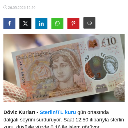
TCMB Kurları
26.05.2026 12:50
Emtia Fiyatları
Kapalı Çarşı
Şirket Haberleri
Döviz Kurları -
Sterlin/TL kuru
gün ortasında
dalgalı seyrini sürdürüyor. Saat 12:50 itibarıyla sterlin
kuru, düşüşle yüzde 0,16 ile işlem görüyor.