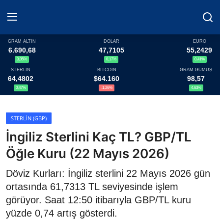
GRAM ALTIN
DOLAR
EURO
6.690,68
47,7105
55,2429
3,05%
0,17%
0,41%
Haberler
STERLİN
BITCOIN
GRAM GÜMÜŞ
64,4802
$64.160
98,57
Döviz
0,47%
-1,26%
4,63%
Altın Fiyatları
STERLIN (GBP)
İngiliz Sterlini Kaç TL? GBP/TL
Döviz Kurları
Öğle Kuru (22 Mayıs 2026)
Fonlar
Döviz Kurları: İngiliz sterlini 22 Mayıs 2026 gün
Kripto Paralar
ortasında 61,7313 TL seviyesinde işlem
görüyor. Saat 12:50 itibarıyla GBP/TL kuru
Çeviriciler
yüzde 0,74 artış gösterdi.