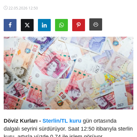
TCMB Kurları
22.05.2026 12:50
Emtia Fiyatları
Kapalı Çarşı
Şirket Haberleri
Döviz Kurları -
Sterlin/TL kuru
gün ortasında
dalgalı seyrini sürdürüyor. Saat 12:50 itibarıyla sterlin
kuru, artışla yüzde 0,74 ile işlem görüyor.