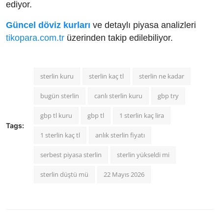
ediyor.
Güncel döviz kurları
ve detaylı piyasa analizleri
tikopara.com.tr
üzerinden takip edilebiliyor.
sterlin kuru
sterlin kaç tl
sterlin ne kadar
bugün sterlin
canlı sterlin kuru
gbp try
gbp tl kuru
gbp tl
1 sterlin kaç lira
Tags:
1 sterlin kaç tl
anlık sterlin fiyatı
serbest piyasa sterlin
sterlin yükseldi mi
sterlin düştü mü
22 Mayıs 2026