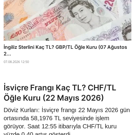
İngiliz Sterlini Kaç TL? GBP/TL Öğle Kuru (07 Ağustos
2...
07.08.2026 12:50
İsviçre Frangı Kaç TL? CHF/TL
Öğle Kuru (22 Mayıs 2026)
Döviz Kurları: İsviçre frangı 22 Mayıs 2026 gün
ortasında 58,1976 TL seviyesinde işlem
görüyor. Saat 12:55 itibarıyla CHF/TL kuru
yüzde 0,40 artış gösterdi.