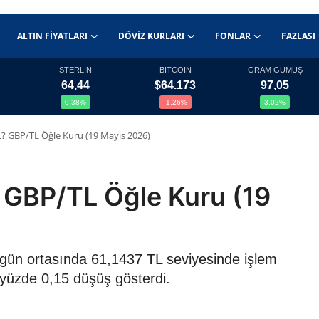
ALTIN FIYATLARI
DÖVIZ KURLARI
FONLAR
FAZLASI
STERLİN
BITCOIN
GRAM GÜMÜŞ
64,44
$64.173
97,05
0,38%
-1,26%
3,02%
 TL? GBP/TL Öğle Kuru (19 Mayıs 2026)
L? GBP/TL Öğle Kuru (19
26 gün ortasında 61,1437 TL seviyesinde işlem
 yüzde 0,15 düşüş gösterdi.