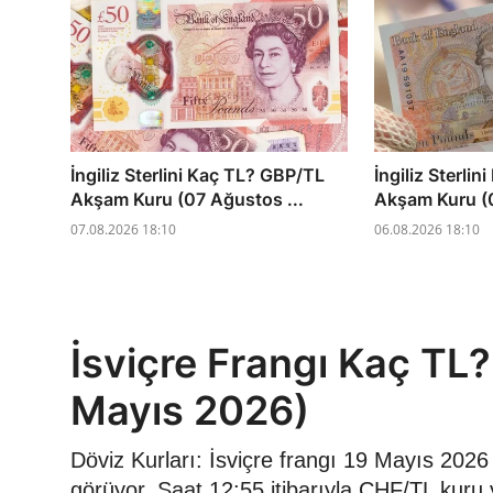
İngiliz Sterlini Kaç TL? GBP/TL
İngiliz Sterli
Akşam Kuru (07 Ağustos ...
Akşam Kuru (0
07.08.2026 18:10
06.08.2026 18:10
İsviçre Frangı Kaç TL
Mayıs 2026)
Döviz Kurları: İsviçre frangı 19 Mayıs 202
görüyor. Saat 12:55 itibarıyla CHF/TL kuru