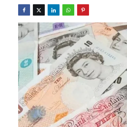
TCMB Kurları
Emtia Fiyatları
Kapalı Çarşı
Şirket Haberleri