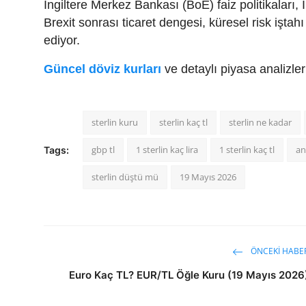
İngiltere Merkez Bankası (BoE) faiz politikaları, 
Brexit sonrası ticaret dengesi, küresel risk işta
ediyor.
Güncel döviz kurları
ve detaylı piyasa analizle
sterlin kuru
sterlin kaç tl
sterlin ne kadar
gbp tl
1 sterlin kaç lira
1 sterlin kaç tl
an
Tags:
sterlin düştü mü
19 Mayıs 2026
ÖNCEKI HABE
Euro Kaç TL? EUR/TL Öğle Kuru (19 Mayıs 2026