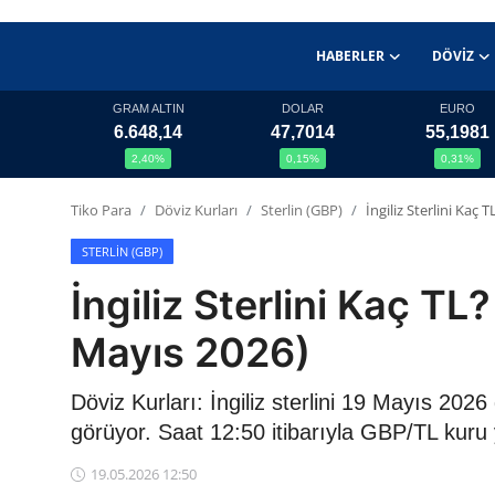
HABERLER
DÖVIZ
GRAM ALTIN
DOLAR
EURO
6.648,14
47,7014
55,1981
Haberler
2,40%
0,15%
0,31%
Döviz
Tiko Para
Döviz Kurları
Sterlin (GBP)
İngiliz Sterlini Kaç
Altın Fiyatları
STERLIN (GBP)
İngiliz Sterlini Kaç T
Döviz Kurları
Mayıs 2026)
Fonlar
Döviz Kurları: İngiliz sterlini 19 Mayıs 20
Kripto Paralar
görüyor. Saat 12:50 itibarıyla GBP/TL kuru
Çeviriciler
19.05.2026 12:50