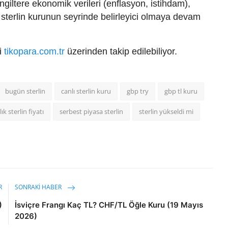
İngiltere ekonomik verileri (enflasyon, istihdam),
hı sterlin kurunun seyrinde belirleyici olmaya devam
ri
tikopara.com.tr
üzerinden takip edilebiliyor.
bugün sterlin
canlı sterlin kuru
gbp try
gbp tl kuru
lık sterlin fiyatı
serbest piyasa sterlin
sterlin yükseldi mi
R
SONRAKI HABER
)
İsviçre Frangı Kaç TL? CHF/TL Öğle Kuru (19 Mayıs
2026)