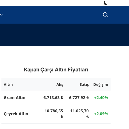
Kapalı Çarşı Altın Fiyatları
Altın
Alış
Satış
Değişim
Gram Altın
6.713,63 ₺
6.727,92 ₺
+2,40%
10.786,55
11.025,70
Çeyrek Altın
+2,09%
₺
₺