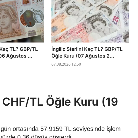
ni Kaç TL? GBP/TL
İngiliz Sterlini Kaç TL? GBP/TL
6 Ağustos ...
Öğle Kuru (07 Ağustos 2...
07.08.2026 12:50
? CHF/TL Öğle Kuru (19
6 gün ortasında 57,9159 TL seviyesinde işlem
 yüzde 0,36 düşüş gösterdi.