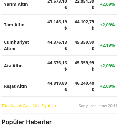
21.573,10
22.051,39
Yarım Altın
+2,09%
₺
₺
43.146,19
44.102,79
Tam Altın
+2,09%
₺
₺
Cumhuriyet
44.376,13
45.359,99
+2,19%
Altını
₺
₺
44.376,13
45.359,99
Ata Altın
+2,09%
₺
₺
44.819,89
46.249,40
Reşat Altın
+2,09%
₺
₺
Tüm Kapalı Çarşı Altın Fiyatları
Son güncelleme: 20:41
Popüler Haberler