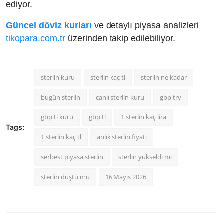
ediyor.
Güncel döviz kurları
ve detaylı piyasa analizleri
tikopara.com.tr
üzerinden takip edilebiliyor.
sterlin kuru
sterlin kaç tl
sterlin ne kadar
bugün sterlin
canlı sterlin kuru
gbp try
gbp tl kuru
gbp tl
1 sterlin kaç lira
Tags:
1 sterlin kaç tl
anlık sterlin fiyatı
serbest piyasa sterlin
sterlin yükseldi mi
sterlin düştü mü
16 Mayıs 2026