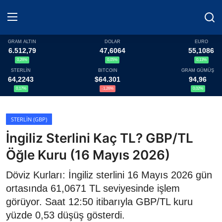
GRAM ALTIN
DOLAR
EURO
6.512,79
47,6064
55,1086
0,26%
0,05%
0,13%
Haberler
STERLİN
BITCOIN
GRAM GÜMÜŞ
64,2243
$64.301
94,96
Döviz
0,17%
-1,26%
0,02%
Altın Fiyatları
STERLIN (GBP)
İngiliz Sterlini Kaç TL? GBP/TL
Döviz Kurları
Öğle Kuru (16 Mayıs 2026)
Fonlar
Döviz Kurları: İngiliz sterlini 16 Mayıs 2026 gün
Kripto Paralar
ortasında 61,0671 TL seviyesinde işlem
görüyor. Saat 12:50 itibarıyla GBP/TL kuru
Çeviriciler
yüzde 0,53 düşüş gösterdi.