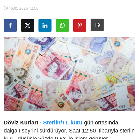
TCMB Kurları
16.05.2026 12:50
Emtia Fiyatları
Kapalı Çarşı
Şirket Haberleri
Döviz Kurları -
Sterlin/TL kuru
gün ortasında
dalgalı seyrini sürdürüyor. Saat 12:50 itibarıyla sterlin
kuru, düşüşle yüzde 0,53 ile işlem görüyor.