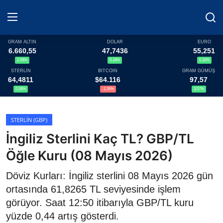
GRAM ALTIN
DOLAR
EURO
6.660,55
47,7436
55,251
2,59%
0,18%
0,32%
Haberler
STERLİN
BITCOIN
GRAM GÜMÜŞ
64,4811
$64.116
97,57
Döviz
0,38%
-1,26%
3,57%
Altın Fiyatları
STERLIN (GBP)
İngiliz Sterlini Kaç TL? GBP/TL
Döviz Kurları
Öğle Kuru (08 Mayıs 2026)
Fonlar
Döviz Kurları: İngiliz sterlini 08 Mayıs 2026 gün
Kripto Paralar
ortasında 61,8265 TL seviyesinde işlem
görüyor. Saat 12:50 itibarıyla GBP/TL kuru
Çeviriciler
yüzde 0,44 artış gösterdi.