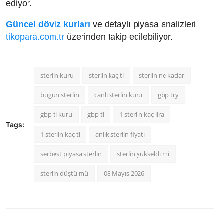
ediyor.
Güncel döviz kurları
ve detaylı piyasa analizleri
tikopara.com.tr
üzerinden takip edilebiliyor.
sterlin kuru
sterlin kaç tl
sterlin ne kadar
bugün sterlin
canlı sterlin kuru
gbp try
gbp tl kuru
gbp tl
1 sterlin kaç lira
Tags:
1 sterlin kaç tl
anlık sterlin fiyatı
serbest piyasa sterlin
sterlin yükseldi mi
sterlin düştü mü
08 Mayıs 2026