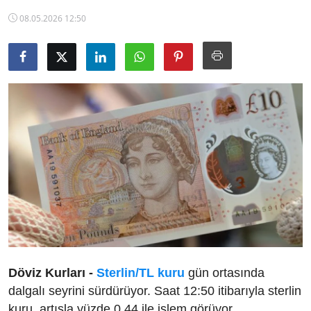
TCMB Kurları
08.05.2026 12:50
Emtia Fiyatları
Kapalı Çarşı
Şirket Haberleri
Döviz Kurları -
Sterlin/TL kuru
gün ortasında
dalgalı seyrini sürdürüyor. Saat 12:50 itibarıyla sterlin
kuru, artışla yüzde 0,44 ile işlem görüyor.