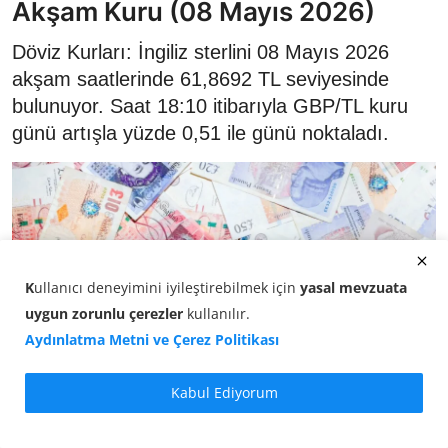
Akşam Kuru (08 Mayıs 2026)
Döviz Kurları: İngiliz sterlini 08 Mayıs 2026
akşam saatlerinde 61,8692 TL seviyesinde
bulunuyor. Saat 18:10 itibarıyla GBP/TL kuru
günü artışla yüzde 0,51 ile günü noktaladı.
K
ullanıcı deneyimini iyileştirebilmek için
yasal mevzuata
uygun zorunlu çerezler
kullanılır
.
Aydınlatma Metni ve Çerez Politikası
Kabul Ediyorum
Döviz Kurları -
Sterlin/TL kuru
günün son