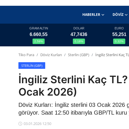
HABERLER
DÖVIZ
GRAM ALTIN
DOLAR
EURO
6.660,55
47,7436
55,251
Haberler
2,59%
0,18%
0,32%
Döviz
Tiko Para
Döviz Kurları
Sterlin (GBP)
İngiliz Sterlini Kaç
Altın Fiyatları
STERLIN (GBP)
İngiliz Sterlini Kaç T
Döviz Kurları
Ocak 2026)
Fonlar
Döviz Kurları: İngiliz sterlini 03 Ocak 202
Kripto Paralar
görüyor. Saat 12:50 itibarıyla GBP/TL kuru
Çeviriciler
03.01.2026 12:50