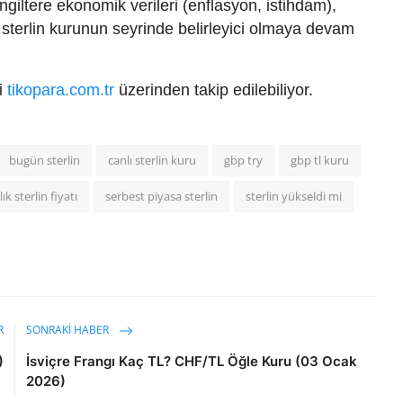
İngiltere ekonomik verileri (enflasyon, istihdam),
hı sterlin kurunun seyrinde belirleyici olmaya devam
ri
tikopara.com.tr
üzerinden takip edilebiliyor.
bugün sterlin
canlı sterlin kuru
gbp try
gbp tl kuru
lık sterlin fiyatı
serbest piyasa sterlin
sterlin yükseldi mi
R
SONRAKI HABER
)
İsviçre Frangı Kaç TL? CHF/TL Öğle Kuru (03 Ocak
2026)