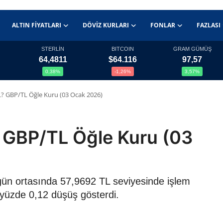
ALTIN FIYATLARI
DÖVIZ KURLARI
FONLAR
FAZLASI
STERLİN
BITCOIN
GRAM GÜMÜŞ
64,4811
$64.116
97,57
0,38%
-1,26%
3,57%
 TL? GBP/TL Öğle Kuru (03 Ocak 2026)
L? GBP/TL Öğle Kuru (03
6 gün ortasında 57,9692 TL seviyesinde işlem
 yüzde 0,12 düşüş gösterdi.