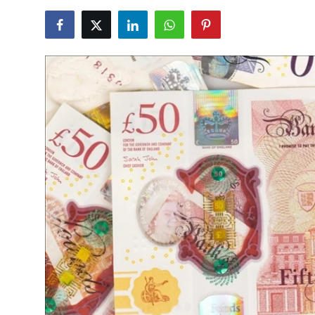
TCMB Kurları
Emtia Fiyatları
Kapalı Çarşı
Şirket Haberleri