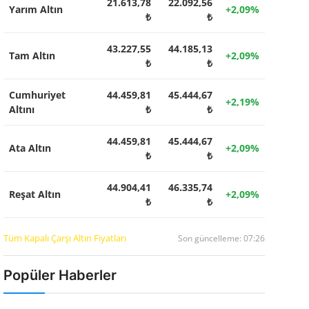
21.613,78
22.092,56
Yarım Altın
+2,09%
₺
₺
43.227,55
44.185,13
Tam Altın
+2,09%
₺
₺
Cumhuriyet
44.459,81
45.444,67
+2,19%
Altını
₺
₺
44.459,81
45.444,67
Ata Altın
+2,09%
₺
₺
44.904,41
46.335,74
Reşat Altın
+2,09%
₺
₺
Tüm Kapalı Çarşı Altın Fiyatları
Son güncelleme: 07:26
Popüler Haberler