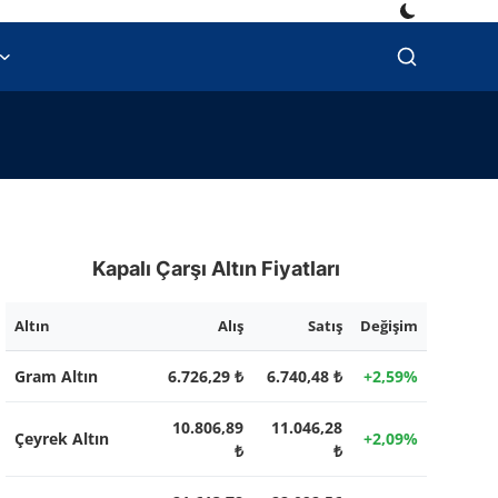
Kapalı Çarşı Altın Fiyatları
Altın
Alış
Satış
Değişim
Gram Altın
6.726,29 ₺
6.740,48 ₺
+2,59%
10.806,89
11.046,28
Çeyrek Altın
+2,09%
₺
₺