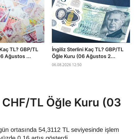
ni Kaç TL? GBP/TL
İngiliz Sterlini Kaç TL? GBP/TL
6 Ağustos ...
Öğle Kuru (06 Ağustos 2...
06.08.2026 12:50
? CHF/TL Öğle Kuru (03
 gün ortasında 54,3112 TL seviyesinde işlem
yüzde 0,16 artış gösterdi.