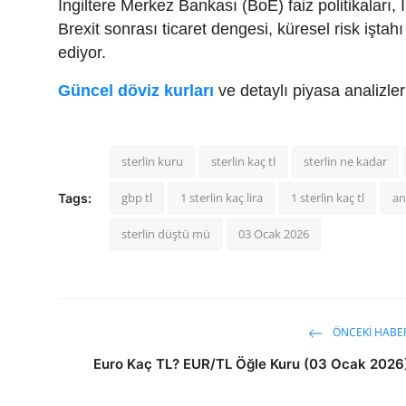
İngiltere Merkez Bankası (BoE) faiz politikaları, 
Brexit sonrası ticaret dengesi, küresel risk işta
ediyor.
Güncel döviz kurları
ve detaylı piyasa analizle
sterlin kuru
sterlin kaç tl
sterlin ne kadar
gbp tl
1 sterlin kaç lira
1 sterlin kaç tl
an
Tags:
sterlin düştü mü
03 Ocak 2026
ÖNCEKI HABE
Euro Kaç TL? EUR/TL Öğle Kuru (03 Ocak 2026