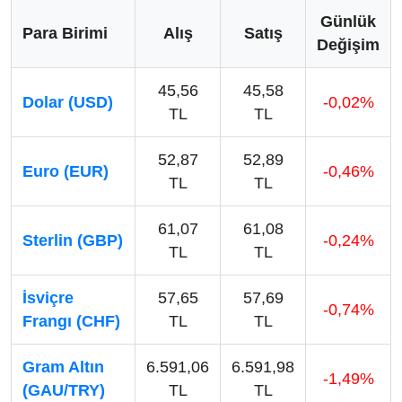
Günlük
Para Birimi
Alış
Satış
Değişim
45,56
45,58
Dolar (USD)
-0,02%
TL
TL
52,87
52,89
Euro (EUR)
-0,46%
TL
TL
61,07
61,08
Sterlin (GBP)
-0,24%
TL
TL
İsviçre
57,65
57,69
-0,74%
Frangı (CHF)
TL
TL
Gram Altın
6.591,06
6.591,98
-1,49%
(GAU/TRY)
TL
TL