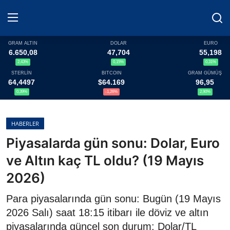
GRAM ALTIN
DOLAR
EURO
6.650,08
47,704
55,198
2,43%
0,15%
0,31%
Haberler
STERLİN
BITCOIN
GRAM GÜMÜŞ
64,4497
$64.169
96,95
Döviz
0,39%
-1,26%
2,90%
Altın Fiyatları
HABERLER
Piyasalarda gün sonu: Dolar, Euro
Döviz Kurları
ve Altın kaç TL oldu? (19 Mayıs
Fonlar
2026)
Kripto Paralar
Para piyasalarında gün sonu: Bugün (19 Mayıs
2026 Salı) saat 18:15 itibarı ile döviz ve altın
Çeviriciler
piyasalarında güncel son durum: Dolar/TL