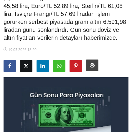
45,58 lira, Euro/TL 52,89 lira, Sterlin/TL 61,08
TCMB Kurları
lira, İsviçre Frangı/TL 57,69 liradan işlem
görürken serbest piyasada gram altın 6.591,98
Emtia Fiyatları
liradan günü sonlandırdı. Gün sonu döviz ve
Kapalı Çarşı
altın fiyatları verilerin detayları haberimizde.
19.05.2026 18:20
Şirket Haberleri