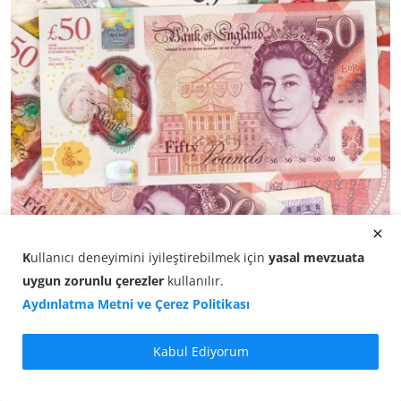
İngiliz Sterlini Kaç TL? GBP/TL Akşam Kuru (07
Ağustos ...
K
ullanıcı deneyimini iyileştirebilmek için
yasal mevzuata
uygun zorunlu çerezler
kullanılır
.
07.08.2026 18:10
Aydınlatma Metni ve Çerez Politikası
Kabul Ediyorum