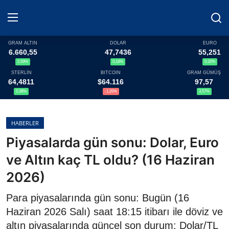
GRAM ALTIN
DOLAR
EURO
6.660,55
47,7436
55,251
2,59%
0,18%
0,32%
Haberler
STERLİN
BITCOIN
GRAM GÜMÜŞ
64,4811
$64.116
97,57
Döviz
0,38%
-1,26%
3,57%
Altın Fiyatları
HABERLER
Piyasalarda gün sonu: Dolar, Euro
Döviz Kurları
ve Altın kaç TL oldu? (16 Haziran
Fonlar
2026)
Kripto Paralar
Para piyasalarında gün sonu: Bugün (16
Haziran 2026 Salı) saat 18:15 itibarı ile döviz ve
Çeviriciler
altın piyasalarında güncel son durum: Dolar/TL