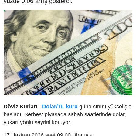
yüzde 0,06 artış gösterdi.
Döviz Kurları -
Dolar/TL kuru
güne sınırlı yükselişle
başladı. Serbest piyasada sabah saatlerinde dolar,
yukarı yönlü seyrini koruyor.
17 Haziran 2026 saat 09:00 itibarıyla: