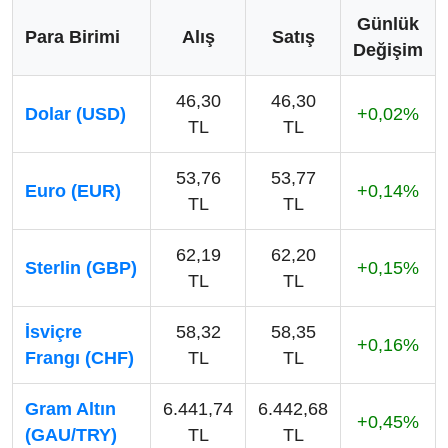
Günlük
Para Birimi
Alış
Satış
Değişim
46,30
46,30
Dolar (USD)
+0,02%
TL
TL
53,76
53,77
Euro (EUR)
+0,14%
TL
TL
62,19
62,20
Sterlin (GBP)
+0,15%
TL
TL
İsviçre
58,32
58,35
+0,16%
Frangı (CHF)
TL
TL
Gram Altın
6.441,74
6.442,68
+0,45%
(GAU/TRY)
TL
TL