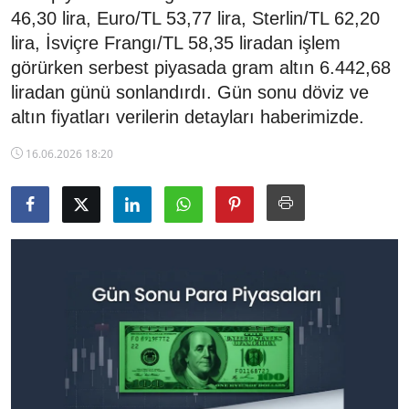
46,30 lira, Euro/TL 53,77 lira, Sterlin/TL 62,20
TCMB Kurları
lira, İsviçre Frangı/TL 58,35 liradan işlem
görürken serbest piyasada gram altın 6.442,68
Emtia Fiyatları
liradan günü sonlandırdı. Gün sonu döviz ve
Kapalı Çarşı
altın fiyatları verilerin detayları haberimizde.
16.06.2026 18:20
Şirket Haberleri