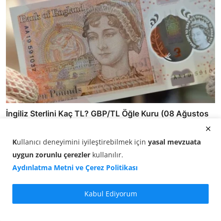
İngiliz Sterlini Kaç TL? GBP/TL Öğle Kuru (08 Ağustos
2...
08.08.2026 12:50
K
ullanıcı deneyimini iyileştirebilmek için
yasal mevzuata
uygun zorunlu çerezler
kullanılır
.
Aydınlatma Metni ve Çerez Politikası
Kabul Ediyorum